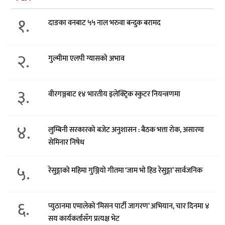
१.
दाङका वनबाट ५५ नाल भरुवा बन्दुक बरामद
२.
गुल्मीमा एलपी ग्यासको अभाव
३.
वीरगञ्जबाट १४ भारतीय इलेक्ट्रिक स्कुटर नियन्त्रणमा
४.
लुम्बिनी सरकारको बजेट अनुशासन : बैठक भत्ता रोक, असारमा
सेमिनार निषेध
५.
रेसुङ्गाको महिमा गुञ्जियो गीतमा ‘जाम भो हिड रेसुङ्गा’ सार्वजनिक
६.
प्युठानमा एमालेको ‘मिसन पार्टी जागरण’ अभियान, चार दिनमा ४
सय कार्यकर्तासँग प्रत्यक्ष भेट