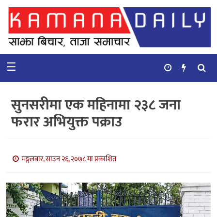
गृहपृष्ठ
समाचार
☰
विचार
कुटनिती
सुनसरीमा एक महिनामा २३८ जना
कुराकानी
फरार अभियुक्त पक्राउ
अर्थ
र
बाणिज्य
मङ्गलबार, साउन २६, २०७८ मा प्रकाशित
भिडियो
सिफारिस