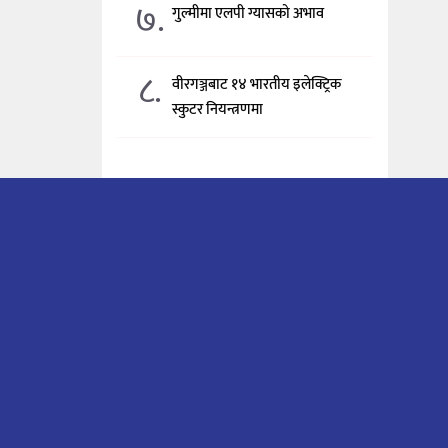
७.
गुल्मीमा एलपी ग्यासको अभाव
८.
वीरगञ्जबाट १४ भारतीय इलेक्ट्रिक
स्कुटर नियन्त्रणमा