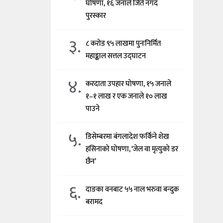
घोषणा, १६ जनाले जिते नगद
पुरस्कार
३.
८ करोड ९५ लाखमा पुनःनिर्मित
महाङ्काल सत्तल उद्घाटन
४.
करदाता उपहार घोषणा, १५ जनाले
१–१ लाख र एक जनाले १० लाख
पाउने
५.
डिसेम्बरमा बंगलादेश फर्किने शेख
हसिनाको घोषणा, ‘जेल वा मृत्युको डर
छैन’
६.
दाङका वनबाट ५५ नाल भरुवा बन्दुक
बरामद