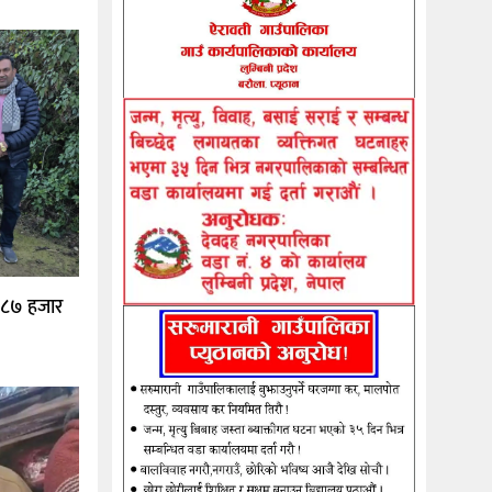
ख ८७ हजार