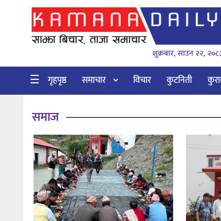
गृहपृष्ठ
शुक्रबार, साउन २२, २०८
समाचार
विचार
☰
गृहपृष्ठ
समाचार
विचार
कुटनिती
कुर
कुटनिती
समाज
कुराकानी
अर्थ
र
बाणिज्य
भिडियो
सिफारिस