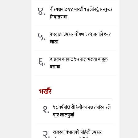
४.
वीरगञ्जबाट १४ भारतीय इलेक्ट्रिक स्कुटर
नियन्त्रणमा
५.
करदाता उपहार घोषणा, १५ जनाले १–१
लाख
६.
दाङका वनबाट ५५ नाल भरुवा बन्दुक
बरामद
भर्खरै
१.
५८ वर्षपछि रोहिणीका २७१ परिवारले
पाए लालपुर्जा
२.
राजस्व विभागको पहिलो उपहार