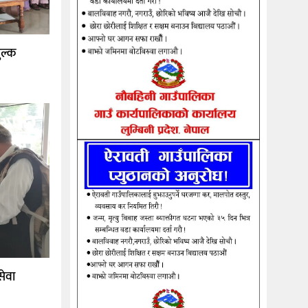
ुल्क
सेवा