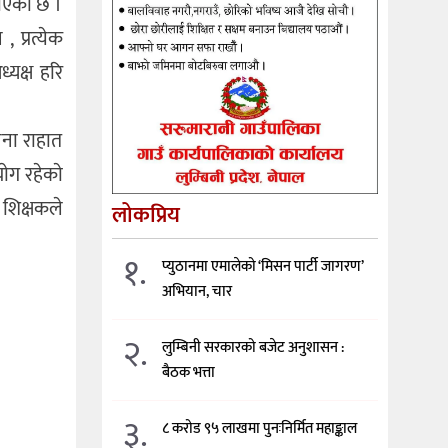
ाएकाे छ ।
 प्रत्येक
्यक्ष हरि
जना राहात
ेग रहेकाे
 शिक्षकले
लोकप्रिय
१.
प्युठानमा एमालेको ‘मिसन पार्टी जागरण’
अभियान, चार
२.
लुम्बिनी सरकारको बजेट अनुशासन :
बैठक भत्ता
३.
८ करोड ९५ लाखमा पुनःनिर्मित महाङ्काल