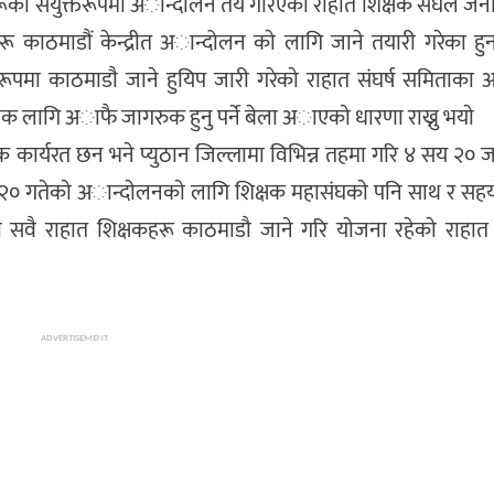
रूकाे संयुक्तरूपमा अान्दोलन तय गरिएकाे राहात शिक्षक संघले जन
 काठमाडौं केन्द्रीत अान्दोलन काे लागि जाने तयारी गरेका हुन ,
 रूपमा काठमाडा‌ै जाने हुयिप जारी गरेकाे राहात संघर्ष समिताका अध
क्षक लागि अाफै जागरुक हुनु पर्ने बेला अाएकाे धारणा राख्नु भयाे
 कार्यरत छन भने प्युठान जिल्लामा विभिन्न तहमा गरि ४ सय २० 
 २० गतेकाे अान्दाेलनकाे लागि शिक्षक महासंघकाे पनि साथ र सहया
ा सवै राहात शिक्षकहरू काठमाडौ जाने गरि याेजना रहेकाे राहात
ADVERTISEMENT