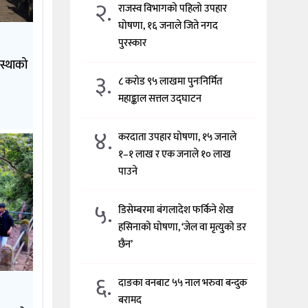
२.
राजस्व विभागको पहिलो उपहार
घोषणा, १६ जनाले जिते नगद
पुरस्कार
आस्थाको
३.
८ करोड ९५ लाखमा पुनःनिर्मित
महाङ्काल सत्तल उद्घाटन
४.
करदाता उपहार घोषणा, १५ जनाले
१–१ लाख र एक जनाले १० लाख
पाउने
५.
डिसेम्बरमा बंगलादेश फर्किने शेख
हसिनाको घोषणा, ‘जेल वा मृत्युको डर
छैन’
६.
दाङका वनबाट ५५ नाल भरुवा बन्दुक
बरामद