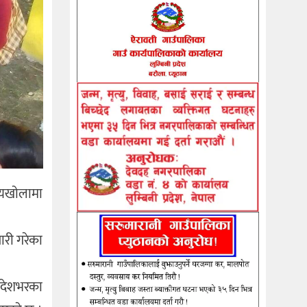
्यखाेलामा
ारी गरेका
ै देशभरका