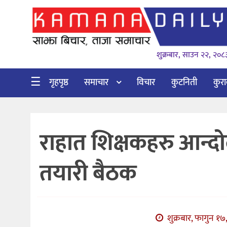
गृहपृष्ठ
शुक्रबार, साउन २२, २०८
समाचार
विचार
☰
गृहपृष्ठ
समाचार
विचार
कुटनिती
कुर
कुटनिती
कुराकानी
राहात शिक्षकहरु आन्दोलीत
अर्थ
र
तयारी बैठक
बाणिज्य
भिडियो
सिफारिस
शुक्रबार, फागुन १७