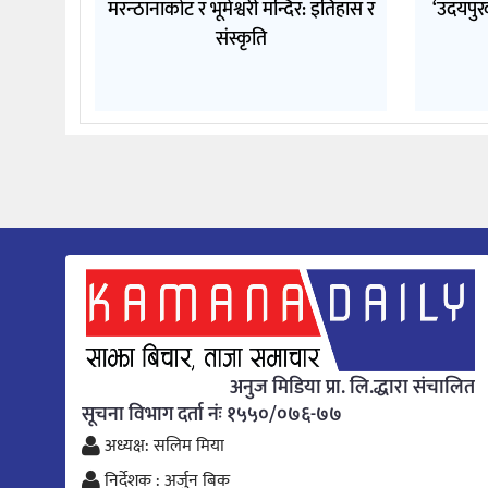
मरन्ठानाकोट र भूमेश्वरी मन्दिर: इतिहास र
‘उदयपुर
संस्कृति
अनुज मिडिया प्रा. लि.द्धारा संचालित
सूचना विभाग दर्ता नंः १५५०/०७६-७७
अध्यक्ष: सलिम मिया
निर्देशक : अर्जुन बिक