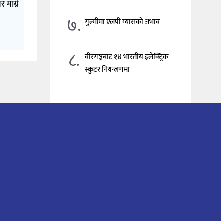
 माग्ने
७.
गुल्मीमा एलपी ग्यासको अभाव
८.
वीरगञ्जबाट १४ भारतीय इलेक्ट्रिक
स्कुटर नियन्त्रणमा