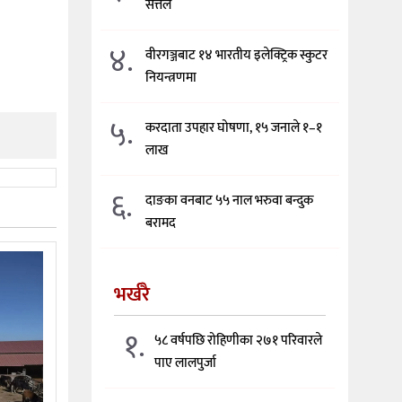
सत्तल
४.
वीरगञ्जबाट १४ भारतीय इलेक्ट्रिक स्कुटर
नियन्त्रणमा
५.
करदाता उपहार घोषणा, १५ जनाले १–१
लाख
६.
दाङका वनबाट ५५ नाल भरुवा बन्दुक
बरामद
भर्खरै
१.
५८ वर्षपछि रोहिणीका २७१ परिवारले
पाए लालपुर्जा