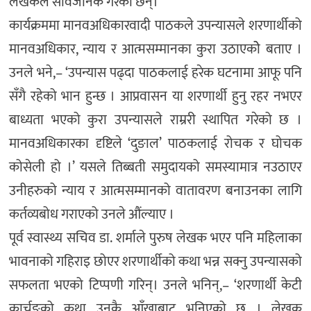
लेखकले सार्वजनिक गरेका छन्।
कार्यक्रममा मानवअधिकारवादी पाठकले उपन्यासले शरणार्थीको
मानवअधिकार, न्याय र आत्मसम्मानका कुरा उठाएकोे बताए ।
उनले भने,– ‘उपन्यास पढ्दा पाठकलाई हरेक घटनामा आफू पनि
सँगै रहेको भान हुन्छ । आप्रवासन या शरणार्थी हुनु रहर नभएर
बाध्यता भएको कुरा उपन्यासले राम्ररी स्थापित गरेको छ ।
मानवअधिकारका दृष्टिले ‘दुङाल’ पाठकलाई रोचक र घोचक
कोसेली हो ।’ यसले तिब्बती समुदायको समस्यामात्र नउठाएर
उनीहरुको न्याय र आत्मसम्मानको वातावरण बनाउनका लागि
कर्तव्यबोध गराएको उनले औंल्याए ।
पूर्व स्वास्थ्य सचिव डा. शर्माले पुरुष लेखक भएर पनि महिलाका
भावनाको गहिराइ छोएर शरणार्थीको कथा भन्न सक्नु उपन्यासको
सफलता भएको टिप्पणी गरिन्। उनले भनिन्,– ‘शरणार्थी केटी
कार्चुङको कथा उनकै आँखाबाट भनिएको छ । लेखक