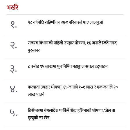
भर्खरै
१.
५८ वर्षपछि रोहिणीका २७१ परिवारले पाए लालपुर्जा
२.
राजस्व विभागको पहिलो उपहार घोषणा, १६ जनाले जिते नगद
पुरस्कार
३.
८ करोड ९५ लाखमा पुनःनिर्मित महाङ्काल सत्तल उद्घाटन
४.
करदाता उपहार घोषणा, १५ जनाले १–१ लाख र एक जनाले १०
लाख पाउने
५.
डिसेम्बरमा बंगलादेश फर्किने शेख हसिनाको घोषणा, ‘जेल वा
मृत्युको डर छैन’