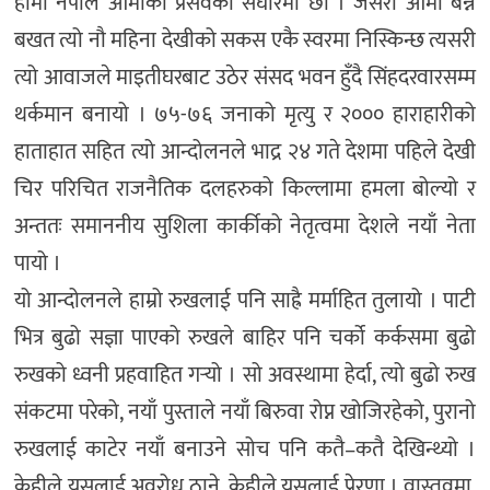
हामी नेपाल आमाको प्रसवको संघारमा छौँ । जसरी आमा बन्ने
बखत त्यो नौ महिना देखीको सकस एकै स्वरमा निस्किन्छ त्यसरी
त्यो आवाजले माइतीघरबाट उठेर संसद भवन हुँदै सिंहदरवारसम्म
थर्कमान बनायो । ७५-७६ जनाको मृत्यु र २००० हाराहारीको
हाताहात सहित त्यो आन्दोलनले भाद्र २४ गते देशमा पहिले देखी
चिर परिचित राजनैतिक दलहरुको किल्लामा हमला बोल्यो र
अन्ततः समाननीय सुशिला कार्कीको नेतृत्वमा देशले नयाँ नेता
पायो ।
यो आन्दोलनले हाम्रो रुखलाई पनि साह्रै मर्माहित तुलायो । पाटी
भित्र बुढो सज्ञा पाएको रुखले बाहिर पनि चर्को कर्कसमा बुढो
रुखको ध्वनी प्रहवाहित गर्‍यो । सो अवस्थामा हेर्दा, त्यो बुढो रुख
संकटमा परेको, नयाँ पुस्ताले नयाँ बिरुवा रोप्न खोजिरहेको, पुरानो
रुखलाई काटेर नयाँ बनाउने सोच पनि कतै–कतै देखिन्थ्यो ।
केहीले यसलाई अवरोध ठाने, केहीले यसलाई प्रेरणा । वास्तवमा,