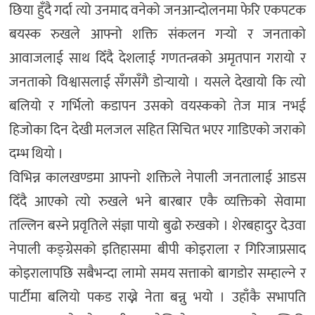
छिया हुँदै गर्दा त्यो उनमाद वनेको जनआन्दोलनमा फेरि एकपटक
बयस्क रुखले आफ्नो शक्ति संकलन गर्‍यो र जनताको
आवाजलाई साथ दिँदै देशलाई गणतन्त्रको अमृतपान गरायो र
जनताको विश्वासलाई सँगसँगै डोर्‍यायो । यसले देखायो कि त्यो
बलियो र गर्भिलो कडापन उसको वयस्कको तेज मात्र नभई
हिजोका दिन देखी मलजल सहित सिचित भएर गाडिएको जराको
दम्भ थियो ।
विभिन्न कालखण्डमा आफ्नो शक्तिले नेपाली जनतालाई आडस
दिँदै आएको त्यो रुखले भने बारबार एकै व्यक्तिको सेवामा
तल्लिन बस्ने प्रवृतिले संज्ञा पायो बुढो रुखको । शेरबहादुर देउवा
नेपाली कङ्ग्रेसको इतिहासमा बीपी कोइराला र गिरिजाप्रसाद
कोइरालापछि सबैभन्दा लामो समय सत्ताको बागडोर सम्हाल्ने र
पार्टीमा बलियो पकड राख्ने नेता बन्नु भयो । उहाँकै सभापति