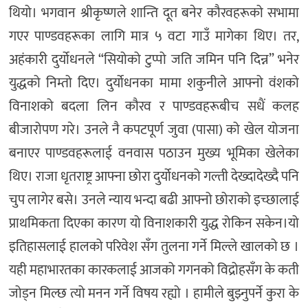
थियो। भगवान श्रीकृष्णले शान्ति दूत बनेर कौरवहरूको सभामा
गएर पाण्डवहरूका लागि मात्र ५ वटा गाउँ मागेका थिए। तर,
अहंकारी दुर्योधनले “सियोको टुप्पो जति जमिन पनि दिन्न” भनेर
युद्धको निम्तो दिए। दुर्योधनका मामा शकुनीले आफ्नो वंशको
विनाशको बदला लिन कौरव र पाण्डवहरूबीच सधैं कलह
बीजारोपण गरे। उनले नै कपटपूर्ण जुवा (पासा) को खेल योजना
बनाएर पाण्डवहरूलाई वनवास पठाउन मुख्य भूमिका खेलेका
थिए। राजा धृतराष्ट्र आफ्ना छोरा दुर्योधनको गल्ती देख्दादेख्दै पनि
चुप लागेर बसे। उनले न्याय भन्दा बढी आफ्नो छोराको इच्छालाई
प्राथमिकता दिएका कारण यो विनाशकारी युद्ध रोकिन सकेन।यो
इतिहासलाई हालको परिवेश सँग तुलना गर्ने मिल्ले खालको छ ।
यही महाभारतका कारकलाई आजको गगनको विद्रोहसँग के कती
जोड्न मिल्छ त्यो मनन गर्ने विषय रह्यो । हामीले बुझ्नुपर्ने कुरा के