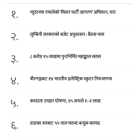
१.
प्युठानमा एमालेको ‘मिसन पार्टी जागरण’ अभियान, चार
२.
लुम्बिनी सरकारको बजेट अनुशासन : बैठक भत्ता
३.
८ करोड ९५ लाखमा पुनःनिर्मित महाङ्काल सत्तल
४.
वीरगञ्जबाट १४ भारतीय इलेक्ट्रिक स्कुटर नियन्त्रणमा
५.
करदाता उपहार घोषणा, १५ जनाले १–१ लाख
६.
दाङका वनबाट ५५ नाल भरुवा बन्दुक बरामद