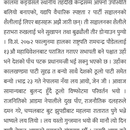
कालमा कङ्ग्रेसले स्थानीय तहदेखि केन्द्रसम्म आफ्नो उपस्थिति
बलियो बनाएको, यद्यपि वैचारिक स्पष्टता र पार्टी सञ्चालनको
शैलीलाई लिएर बहसहरू अझै जारी छन्। ती सञ्चालनका शैलीले
हराभरा रुखलाई भने सुखापन तथा बुढ्यौली तीर डोर्‍याउन पुग्यो
। वि.सं. २०७२ फाल्गुनमा हालका राष्ट्रपति रामचन्द्र पौडेललाई
१३औ महाधिवेशनबाट पराजित गराएर सभापती बने पश्चात उहाँ
भने देशको पाँच पटक प्रधानमन्त्री भई सक्नु भएको छ । उहाँका
कालखण्डमा पाटी सुदृढ त बन्यो साथै देशको ठूलो पाटी समेत
बन्यो ।भाद्र २३ गते नेपालमा नँया लय आयो, जेन जी । आवाज
सामान्यबाट बुलन्द हुँदै ठूलो विष्फोटमा परिवर्तन भयो ।
राजनितिको आडमा नेपालीले दुख पाँए, राजनौतिक दलहरुले
दमन गरे, चप्पलबाट बुट झुपडीबाट महलमा रातारात पुगे भन्ने
भाष्यले लय लियो । लय यस्तो गुन्जमान भयो की मानौ त्यो दिन