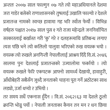
अन्ततः २००७ साल फाल्गुन ०७ गते त्यो महाअधियानले देशमा
जरा गाडेर बसेको राणाशासनको तुषलाई उखालि फाल्यो र देशले
प्रजातन्त्र नामको स्वच्छ हावामा गह भरि स्वाँस फेर्यो । विभिन्न
वर्षहरु पश्चात २०१७ साल पुस १ गते राजा महेन्द्रले जननिर्वाचित
सरकारलाई बर्खास्त गरी ‘कु’ गरे र दलहरूमाथि प्रतिबन्ध लगाए
त्यस पछि भने त्यो कलिलो पालुवा भरिएको रुख वयस्क भयो ।
वयस्क त्यो रुखले अनगिन्ती नेपालीलाई आश्रय दिँदै वि.सं. २०४६
सालमा पुनः देशलाई प्रजातन्त्रको उज्यालोमा फर्कायो । त्यो
वयस्क रुखले फेरि एकपटक आफ्नो सामर्थ्य देखायो, हावाहुरी,
आँधीबेहरी सबैसँग जुध्दै जनताको चाहना पूरा गर्ने अठोटका साथ
लड्यो, उर्जा थप्यो र उभियो ।
तर समय सधैं एकनास हुँदैन । वि.सं. २०६२।६३ मा देशले ठूलो
क्रान्ति भोग्नु पर्यो । नेपाली जनताका कैयन तन मन र धन छिया