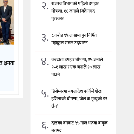
२.
राजस्व विभागको पहिलो उपहार
घोषणा, १६ जनाले जिते नगद
पुरस्कार
३.
८ करोड ९५ लाखमा पुनःनिर्मित
महाङ्काल सत्तल उद्घाटन
४.
करदाता उपहार घोषणा, १५ जनाले
ात क्षमता
१–१ लाख र एक जनाले १० लाख
पाउने
५.
डिसेम्बरमा बंगलादेश फर्किने शेख
हसिनाको घोषणा, ‘जेल वा मृत्युको डर
छैन’
६.
दाङका वनबाट ५५ नाल भरुवा बन्दुक
बरामद