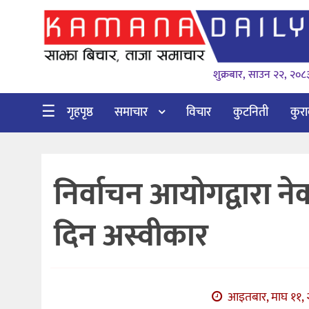
गृहपृष्ठ
शुक्रबार, साउन २२, २०८
समाचार
विचार
☰
गृहपृष्ठ
समाचार
विचार
कुटनिती
कुर
कुटनिती
कुराकानी
निर्वाचन आयोगद्वारा न
अर्थ
र
दिन अस्वीकार
बाणिज्य
भिडियो
सिफारिस
आइतबार, माघ ११, 