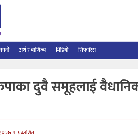
३
ाकानी
अर्थ र बाणिज्य
भिडियो
सिफारिस
ेकपाका दुवै समूहलाई वैधानि
२०७७ मा प्रकाशित