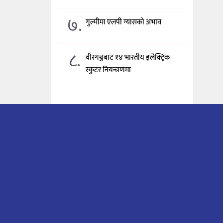
७.
गुल्मीमा एलपी ग्यासको अभाव
८.
वीरगञ्जबाट १४ भारतीय इलेक्ट्रिक
स्कुटर नियन्त्रणमा