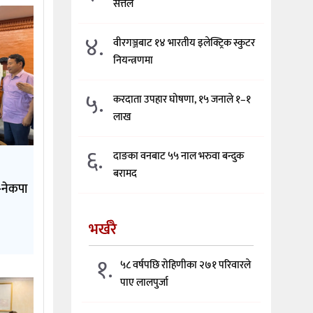
सत्तल
४.
वीरगञ्जबाट १४ भारतीय इलेक्ट्रिक स्कुटर
नियन्त्रणमा
५.
करदाता उपहार घोषणा, १५ जनाले १–१
लाख
६.
दाङका वनबाट ५५ नाल भरुवा बन्दुक
बरामद
े-नेकपा
भर्खरै
१.
५८ वर्षपछि रोहिणीका २७१ परिवारले
पाए लालपुर्जा