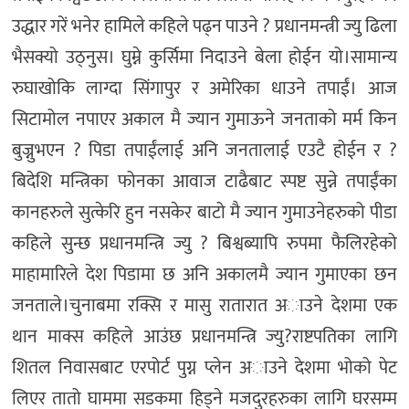
उद्धार गरें भनेर हामिले कहिले पढ्न पाउने ? प्रधानमन्त्री ज्यु ढिला
भैसक्यो उठ्नुस। घुम्ने कुर्सिमा निदाउने बेला होईन यो।सामान्य
रुघाखोकि लाग्दा सिंगापुर र अमेरिका धाउने तपाईं। आज
सिटामोल नपाएर अकाल मै ज्यान गुमाऊने जनताको मर्म किन
बुज्नुभएन ? पिडा तपाईंलाई अनि जनतालाई एउटै होईन र ?
बिदेशि मन्त्रिका फोनका आवाज टाढैबाट स्पष्ट सुन्ने तपाईंका
कानहरुले सुत्केरि हुन नसकेर बाटो मै ज्यान गुमाउनेहरुको पीडा
कहिले सुन्छ प्रधानमन्त्रि ज्यु ? बिश्वब्यापि रुपमा फैलिरहेको
माहामारिले देश पिडामा छ अनि अकालमै ज्यान गुमाएका छन
जनताले।चुनाबमा रक्सि र मासु रातारात अाउने देशमा एक
थान माक्स कहिले आउंछ प्रधानमन्त्रि ज्यु?राष्टपतिका लागि
शितल निवासबाट एरपोर्ट पुग्न प्लेन अाउने देशमा भोको पेट
लिएर तातो घाममा सडकमा हिड्ने मजदुरहरुका लागि घरसम्म