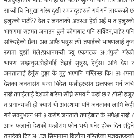
मजदुरहरुको पार्टि पनि हो’धेरै पटक सुनियो पनि ।तर आज के
साच्ची यि निमुखा गरिब दुखी र मजदुरहरुले गर्व गर्ने लायकको छ
हजुरको पार्टी?? देश र जनताको अवस्था हेर्दा अहँ म त हजुरको
भाषणमा सहमत जनाउन कुनै कोणबाट पनि सक्दिन,चाहेर पनि
सकिरहेको छैन। अब आफै भन्नुस त्यो तपाईंको भाषणलाई कुन
रुपमा बुझौं मैले?प्रधानमन्त्री ज्यु एकपटक अांफुले गरेको
भाषण सम्झनुस,दोहोर्याई तेह्राई सुन्नुस, हेर्नुस। अनि देश र
जनतालाई हेर्नुस ढुङ्गा कै मुटु भएपनि पग्लिन्छ कि। अाफ्ना
देशका जनतासंग भन्दा बिदेश मन्त्रीहरुसंग छलफल गर्न रुचि
राख्ने तपाईंलाई देशको बारेमा सोंच्ने समय नै कहां छ र ?फेरी हजुर
त प्रधानमन्त्री हो क्यार! यो अवस्थामा पनि जनताका लागि केही
गर्न सक्नुभएन भने ३ करोड जनताले तपाईंबाट के अपेक्षा राख्ने ?
आज फलानो देशको मन्त्रीसंग फोन भयो भनेर हरेक दिन रङ्गिने
तपाईंको ट्विट अाज सिमानामा बिलौना गरिरहेका मजदुरहरुको