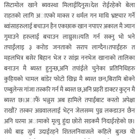
सिटामोल खाने ब्यवस्था मिलाईदिनुस।देश रोईरहेको बेला
राहतको लागि अाएको माक्स र थर्मल गन माथि भ्रष्टचार गर्ने
ब्वांसाहरुलाई बचाउन हैन एकछाक खान नपाएर अकाल मै ज्यान
गुमाउने हरुलाई बचाउन लाग्नुस।त्यति गर्न सक्नु भो भने
तपाईंलाइ ३ करोड जनताको सराप लाग्दैन।तपाईंहरु त
महलभित्र बसेर बिहान भेज र सांझ ननभेज खानाको तालिका
बनाउन मै ब्यस्त हुनुन्छ,अनि तपांईले चुनेका प्रतिनिधिहरु
कुहियको चामल बांडेर फोटो खिच्न मै ब्यस्त छन,बिरामि बोक्ने
एम्बुलेन्स गांजा तस्करि गर्न मै ब्यस्त छ,अनि प्रहरी डाक्टर कुट्न मै
ब्यस्त छ।अाफैं भन्नुस अब हामिले तपाईंबाट कस्तो अपेक्षा
राखौं? तस्कर अग्रवाललाई भेट्न जेलसम्म पुग्न लकडाउन छैन
अनि घरमा अामाको मृत्यु हुंदा छोरो सडकमै निदाईरहेको छ।
संधै बाह्र सुर्य उदाईरहने शितलनिवासले कहिले बुज्छ यो