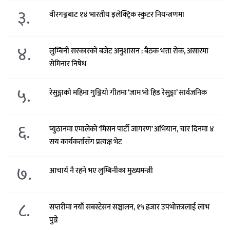
३.
वीरगञ्जबाट १४ भारतीय इलेक्ट्रिक स्कुटर नियन्त्रणमा
४.
लुम्बिनी सरकारको बजेट अनुशासन : बैठक भत्ता रोक, असारमा
सेमिनार निषेध
५.
रेसुङ्गाको महिमा गुञ्जियो गीतमा ‘जाम भो हिड रेसुङ्गा’ सार्वजनिक
६.
प्युठानमा एमालेको ‘मिसन पार्टी जागरण’ अभियान, चार दिनमा ४
सय कार्यकर्तासँग प्रत्यक्ष भेट
७.
आचार्य नै रहने भए लुम्बिनीका मुख्यमन्त्री
८.
सप्तरीमा नयाँ सबस्टेसन सञ्चालन, १५ हजार उपभोक्तालाई लाभ
पुग्ने