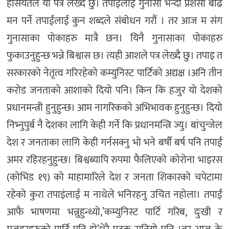
हैसियतले यो पत्र लेख्दै छु। तपाईंलाई गुनासा भन्दा प्रशंसा बढि
मन पर्ने तपाईंलाई कुन शब्दले संबोधन गरौं । तर आज म संग
गुनासाका पोकाहरु मात्रै छन। यिनै गुनासाका पोकाहरु
फुकाउनुहुन्छ भन्ने बिश्वास छ। त्यही आशले पत्र लेख्दै छु। तपाइ त
सरकारको नेतृत्व गरिरहेको कम्युनिस्ट पार्टिको अद्यक्ष ।अनि तीन
करोड जनताको आशाको दियो पनि। किन कि हजुर यो देशको
प्रधानमन्त्री हुनुहुन्छ। आम नागरिकको अभिभावक हुनुहुन्छ। दियो
निभ्नुपुर्ब नै देशका लागि केही गर्ने कि प्रधानमन्त्रि ज्यु। बांचुन्जेल
देश र जनताका लागि केही गर्नसक्नु भो भने बर्षौं बर्ष पनि तपाईं
अमर रहिरहनुहुन्छ। बिश्वब्यापि रुपमा फैलिएको कोरोना भाइरस
(कोभिड १९) को माहामारिले देश र जनता शिकारको चपेटामा
रहेको कुरा तपाइंलाई म नाथेले भनिरहनु उचित नहोला। तपाईं
आफै भाषणमा भन्नुहुन्थ्यो,’कम्युनिस्ट पार्टि गरिब, दुःखी र