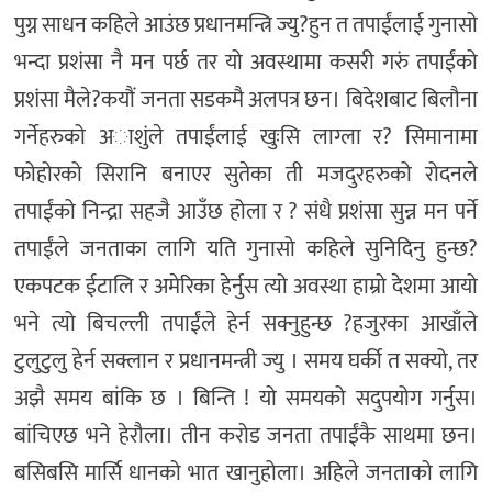
पुग्न साधन कहिले आउंछ प्रधानमन्त्रि ज्यु?हुन त तपाईंलाई गुनासो
भन्दा प्रशंसा नै मन पर्छ तर यो अवस्थामा कसरी गरुं तपाईंको
प्रशंसा मैले?कयौं जनता सडकमै अलपत्र छन। बिदेशबाट बिलौना
गर्नेहरुको अाशुंले तपाईंलाई खुःसि लाग्ला र? सिमानामा
फोहोरको सिरानि बनाएर सुतेका ती मजदुरहरुको रोदनले
तपाईंको निन्द्रा सहजै आउँछ होला र ? संधै प्रशंसा सुन्न मन पर्ने
तपाईंले जनताका लागि यति गुनासो कहिले सुनिदिनु हुन्छ?
एकपटक ईटालि र अमेरिका हेर्नुस त्यो अवस्था हाम्रो देशमा आयो
भने त्यो बिचल्ली तपाईंले हेर्न सक्नुहुन्छ ?हजुरका आखाँले
टुलुटुलु हेर्न सक्लान र प्रधानमन्त्री ज्यु । समय घर्की त सक्यो, तर
अझै समय बांकि छ । बिन्ति ! यो समयको सदुपयोग गर्नुस।
बांचिएछ भने हेरौला। तीन करोड जनता तपाईंकै साथमा छन।
बसिबसि मार्सि धानको भात खानुहोला। अहिले जनताको लागि