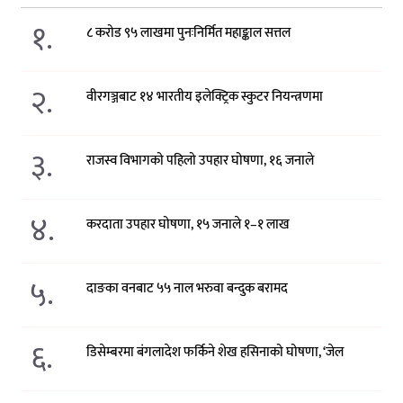
१.
८ करोड ९५ लाखमा पुनःनिर्मित महाङ्काल सत्तल
२.
वीरगञ्जबाट १४ भारतीय इलेक्ट्रिक स्कुटर नियन्त्रणमा
३.
राजस्व विभागको पहिलो उपहार घोषणा, १६ जनाले
४.
करदाता उपहार घोषणा, १५ जनाले १–१ लाख
५.
दाङका वनबाट ५५ नाल भरुवा बन्दुक बरामद
६.
डिसेम्बरमा बंगलादेश फर्किने शेख हसिनाको घोषणा, ‘जेल