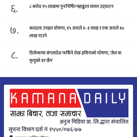
६.
८ करोड ९५ लाखमा पुनःनिर्मित महाङ्काल सत्तल उद्घाटन
७.
करदाता उपहार घोषणा, १५ जनाले १–१ लाख र एक जनाले १०
लाख पाउने
८.
डिसेम्बरमा बंगलादेश फर्किने शेख हसिनाको घोषणा, ‘जेल वा
मृत्युको डर छैन’
अनुज मिडिया प्रा. लि.द्धारा संचालित
सूचना विभाग दर्ता नंः १५५०/०७६-७७