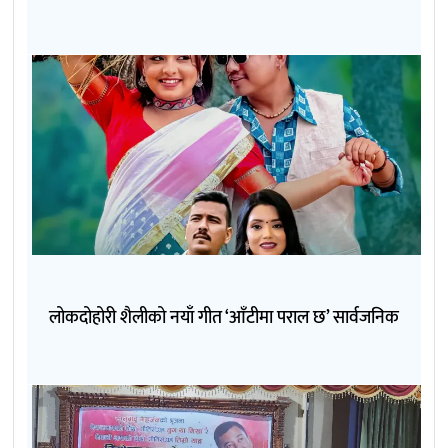
लोकदोहोरी शैलीको नयाँ गीत ‘आँटीमा पराल छ’ सार्वजनिक