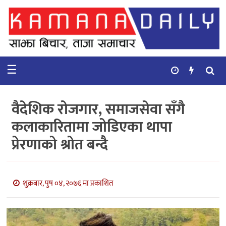
गृहपृष्ठ
समाचार
☰
विचार
कुटनिती
वैदेशिक रोजगार, समाजसेवा सँगै
कुराकानी
कलाकारितामा जोडिएका थापा
प्रेरणाको श्रोत बन्दै
अर्थ
र
बाणिज्य
शुक्रबार, पुष ०४, २०७६ मा प्रकाशित
भिडियो
सिफारिस