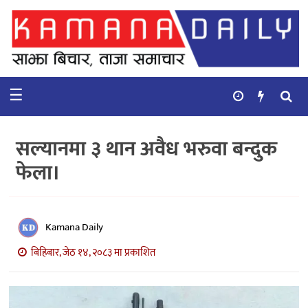
गृहपृष्ठ
समाचार
☰
विचार
कुटनिती
सल्यानमा ३ थान अवैध भरुवा बन्दुक
कुराकानी
फेला।
अर्थ
र
बाणिज्य
Kamana Daily
बिहिबार, जेठ १४, २०८३ मा प्रकाशित
भिडियो
सिफारिस