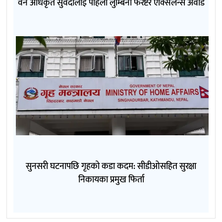
वन अधिकृत सुवेदीलाई पहिलो लुम्बिनी फरेष्टर एक्सिलेन्स अवार्ड
सुनसरी घटनापछि गृहको कडा कदम: सीडीओसहित सुरक्षा
निकायका प्रमुख फिर्ता