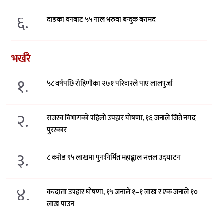
६.
दाङका वनबाट ५५ नाल भरुवा बन्दुक बरामद
भर्खरै
१.
५८ वर्षपछि रोहिणीका २७१ परिवारले पाए लालपुर्जा
२.
राजस्व विभागको पहिलो उपहार घोषणा, १६ जनाले जिते नगद
पुरस्कार
३.
८ करोड ९५ लाखमा पुनःनिर्मित महाङ्काल सत्तल उद्घाटन
४.
करदाता उपहार घोषणा, १५ जनाले १–१ लाख र एक जनाले १०
लाख पाउने