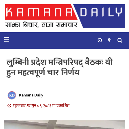
गृहपृष्ठ
समाचार
☰
विचार
कुटनिती
लुम्बिनी प्रदेश मन्त्रिपरिषद् बैठकः यी
कुराकानी
हुन महत्वपूर्ण चार निर्णय
अर्थ
र
बाणिज्य
Kamana Daily
मङ्गलबार, फागुन ०६, २०८१ मा प्रकाशित
भिडियो
सिफारिस