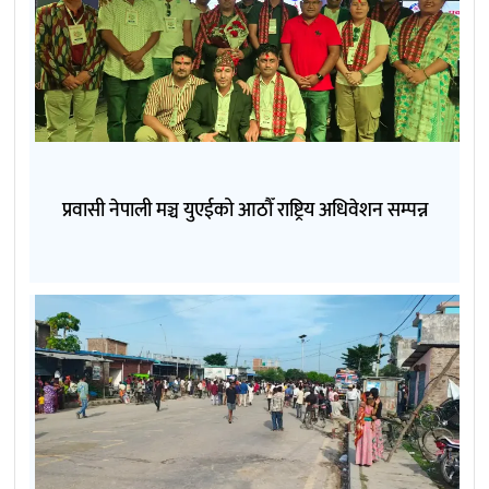
प्रवासी नेपाली मञ्च युएईको आठौँ राष्ट्रिय अधिवेशन सम्पन्न