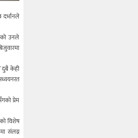
 दर्भानले
भएको उनले
िजुवारमा
दुबै केही
 अध्ययनरत
गको प्रेम
एको विशेष
मा संलग्न