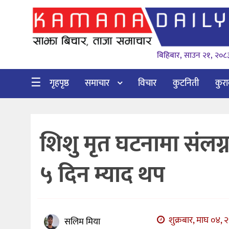
गृहपृष्ठ
बिहिबार, साउन २१, २०८
समाचार
विचार
☰
गृहपृष्ठ
समाचार
विचार
कुटनिती
कुर
कुटनिती
कुराकानी
शिशु मृत घटनामा संलग्
अर्थ
र
५ दिन म्याद थप
बाणिज्य
भिडियो
सिफारिस
शुक्रबार, माघ ०४, 
सलिम मिया