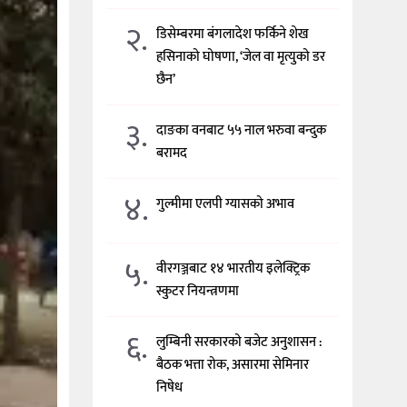
२.
डिसेम्बरमा बंगलादेश फर्किने शेख
हसिनाको घोषणा, ‘जेल वा मृत्युको डर
छैन’
३.
दाङका वनबाट ५५ नाल भरुवा बन्दुक
बरामद
४.
गुल्मीमा एलपी ग्यासको अभाव
५.
वीरगञ्जबाट १४ भारतीय इलेक्ट्रिक
स्कुटर नियन्त्रणमा
६.
लुम्बिनी सरकारको बजेट अनुशासन :
बैठक भत्ता रोक, असारमा सेमिनार
निषेध