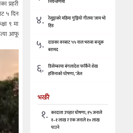
नियन्त्रणमा
का प्रहरी
बाट ५ दिन
४.
रेसुङ्गाको महिमा गुञ्जियो गीतमा ‘जाम भो
क्षा ९ मा
हिड
हत्या आफू
५.
दाङका वनबाट ५५ नाल भरुवा बन्दुक
बरामद
६.
डिसेम्बरमा बंगलादेश फर्किने शेख
हसिनाको घोषणा, ‘जेल
भर्खरै
१.
करदाता उपहार घोषणा, १५ जनाले
१–१ लाख र एक जनाले १० लाख
पाउने