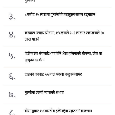
पुरस्कार
३.
८ करोड ९५ लाखमा पुनःनिर्मित महाङ्काल सत्तल उद्घाटन
४.
करदाता उपहार घोषणा, १५ जनाले १–१ लाख र एक जनाले १०
लाख पाउने
५.
डिसेम्बरमा बंगलादेश फर्किने शेख हसिनाको घोषणा, ‘जेल वा
मृत्युको डर छैन’
६.
दाङका वनबाट ५५ नाल भरुवा बन्दुक बरामद
७.
गुल्मीमा एलपी ग्यासको अभाव
८.
वीरगञ्जबाट १४ भारतीय इलेक्ट्रिक स्कुटर नियन्त्रणमा