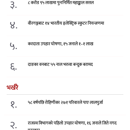
३.
८ करोड ९५ लाखमा पुनःनिर्मित महाङ्काल सत्तल
४.
वीरगञ्जबाट १४ भारतीय इलेक्ट्रिक स्कुटर नियन्त्रणमा
५.
करदाता उपहार घोषणा, १५ जनाले १–१ लाख
६.
दाङका वनबाट ५५ नाल भरुवा बन्दुक बरामद
भर्खरै
१.
५८ वर्षपछि रोहिणीका २७१ परिवारले पाए लालपुर्जा
२.
राजस्व विभागको पहिलो उपहार घोषणा, १६ जनाले जिते नगद