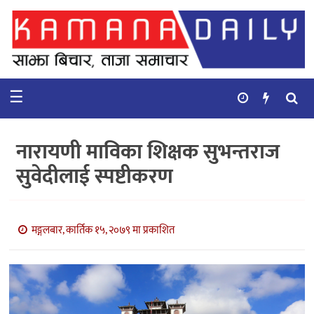
गृहपृष्ठ
समाचार
☰
विचार
कुटनिती
नारायणी माविका शिक्षक सुभन्तराज
कुराकानी
सुवेदीलाई स्पष्टीकरण
अर्थ
र
बाणिज्य
मङ्गलबार, कार्तिक १५, २०७९ मा प्रकाशित
भिडियो
सिफारिस