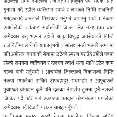
पछिल्लो समय नेपालको राजनितीमा विकृति पैदा भएको प्रति
गुनासो गर्दै उहाँले व्यक्तिगत स्वार्थ र लाभको निम्ति राजनिती
गर्नेहरुलाई जनताले तिरस्कार गर्नुपर्ने वताउनु भयो । नेकपा
एमालेलेको तर्फबाट अर्घाखाँची जिल्ला क्षेत्र नं.-१ (क) बाट
उम्मेदवार बन्नु भएका उहाँले आफू विशुद्ध जनसेवाको निम्ति
राजनितीमा लागेको बताउनुभयो । सांसद मन्त्री भएको समयमा
पनि अहोरात्र जनताको सेवामा खटेको स्मरण गराउँदै उहाँले पदमा
रहेको समयमा व्यक्तिगत र दलगत स्वार्थ भन्दा माथि उठेर काम
गरेको दावी गर्नुभयो । आचार्यले जिल्लाको बिकासको निम्ति
नेकपा एमालेका सचिव टोपबहादुर रायमाझी र आफुहरुले
पुर्याएको योगदान कुनै पनि दलका नेतासँग तुलना हुनै नसक्ने
जिकिर गर्दै फेरि पनि एकपटक मतदान गरेर नेकपा एमालेका
उम्मेदवारलाई विजयी गराउन आग्रह गर्नुभयो ।
कार्यक्रममा मन्तव्य राख्दै नेकपा एमालेका जिल्ला सचिव