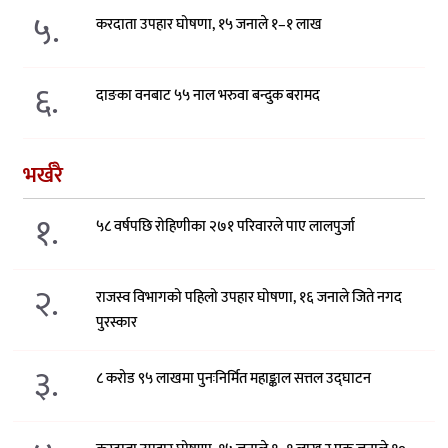
५.
करदाता उपहार घोषणा, १५ जनाले १–१ लाख
६.
दाङका वनबाट ५५ नाल भरुवा बन्दुक बरामद
भर्खरै
१.
५८ वर्षपछि रोहिणीका २७१ परिवारले पाए लालपुर्जा
२.
राजस्व विभागको पहिलो उपहार घोषणा, १६ जनाले जिते नगद
पुरस्कार
३.
८ करोड ९५ लाखमा पुनःनिर्मित महाङ्काल सत्तल उद्घाटन