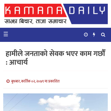
गृहपृष्ठ
समाचार
☰
विचार
कुटनिती
हामीले जनताको सेवक भएर काम गर्छौं
कुराकानी
: आचार्य
अर्थ
र
बाणिज्य
बुधबार, कार्तिक ०२, २०७९ मा प्रकाशित
भिडियो
सिफारिस