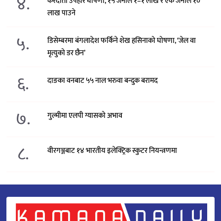
४.
करदाता उपहार घोषणा, १५ जनाले १–१ लाख र एक जनाले १०
लाख पाउने
५.
डिसेम्बरमा बंगलादेश फर्किने शेख हसिनाको घोषणा, ‘जेल वा
मृत्युको डर छैन’
६.
दाङका वनबाट ५५ नाल भरुवा बन्दुक बरामद
७.
गुल्मीमा एलपी ग्यासको अभाव
८.
वीरगञ्जबाट १४ भारतीय इलेक्ट्रिक स्कुटर नियन्त्रणमा