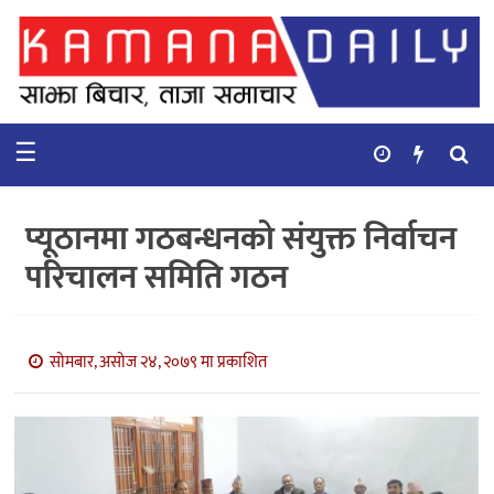
गृहपृष्ठ
समाचार
☰
विचार
कुटनिती
प्यूठानमा गठबन्धनको संयुक्त निर्वाचन
कुराकानी
परिचालन समिति गठन
अर्थ
र
बाणिज्य
सोमबार, असोज २४, २०७९ मा प्रकाशित
भिडियो
सिफारिस