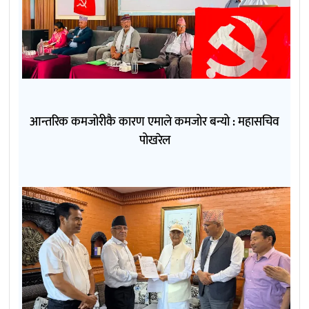
आन्तरिक कमजोरीकै कारण एमाले कमजोर बन्यो : महासचिव
पोखरेल