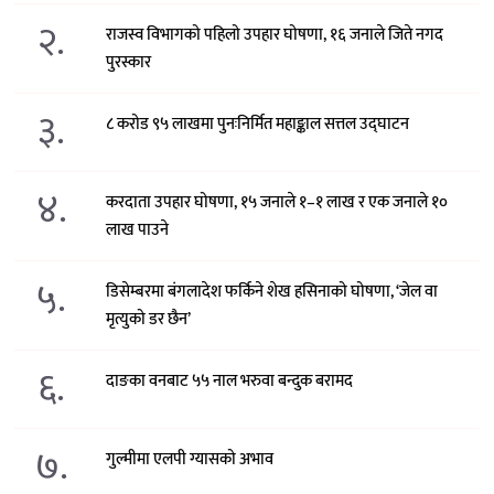
२.
राजस्व विभागको पहिलो उपहार घोषणा, १६ जनाले जिते नगद
पुरस्कार
३.
८ करोड ९५ लाखमा पुनःनिर्मित महाङ्काल सत्तल उद्घाटन
४.
करदाता उपहार घोषणा, १५ जनाले १–१ लाख र एक जनाले १०
लाख पाउने
५.
डिसेम्बरमा बंगलादेश फर्किने शेख हसिनाको घोषणा, ‘जेल वा
मृत्युको डर छैन’
६.
दाङका वनबाट ५५ नाल भरुवा बन्दुक बरामद
७.
गुल्मीमा एलपी ग्यासको अभाव