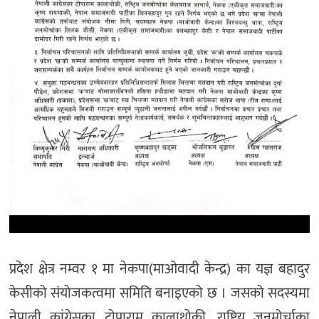
प्रदेश क्षेत्र नम्वर १ मा नेकपा(माओवादी केन्द्र) का यज्ञ बहादुर
केसीको संयोजकत्वमा समिति बनाइएको छ । जसको सदस्यमा
नेपाली कांग्रेसका टोपाराम कालाथोकी, राष्ट्रिय जनमोर्चाका