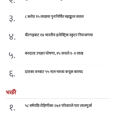
२.
३.
८ करोड ९५ लाखमा पुनःनिर्मित महाङ्काल सत्तल
४.
वीरगञ्जबाट १४ भारतीय इलेक्ट्रिक स्कुटर नियन्त्रणमा
५.
करदाता उपहार घोषणा, १५ जनाले १–१ लाख
६.
दाङका वनबाट ५५ नाल भरुवा बन्दुक बरामद
भर्खरै
१.
५८ वर्षपछि रोहिणीका २७१ परिवारले पाए लालपुर्जा