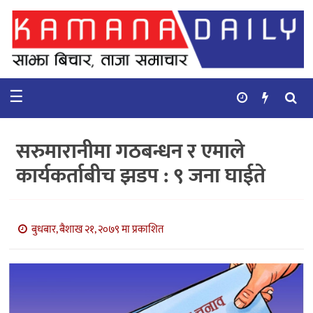
गृहपृष्ठ
समाचार
☰
विचार
कुटनिती
सरुमारानीमा गठबन्धन र एमाले
कुराकानी
कार्यकर्ताबीच झडप : ९ जना घाईते
अर्थ
र
बाणिज्य
बुधबार, बैशाख २१, २०७९ मा प्रकाशित
भिडियो
सिफारिस