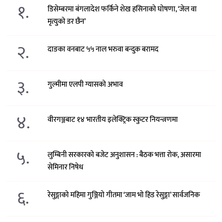
१.
डिसेम्बरमा बंगलादेश फर्किने शेख हसिनाको घोषणा, ‘जेल वा
मृत्युको डर छैन’
२.
दाङका वनबाट ५५ नाल भरुवा बन्दुक बरामद
३.
गुल्मीमा एलपी ग्यासको अभाव
४.
वीरगञ्जबाट १४ भारतीय इलेक्ट्रिक स्कुटर नियन्त्रणमा
५.
लुम्बिनी सरकारको बजेट अनुशासन : बैठक भत्ता रोक, असारमा
सेमिनार निषेध
६.
रेसुङ्गाको महिमा गुञ्जियो गीतमा ‘जाम भो हिड रेसुङ्गा’ सार्वजनिक