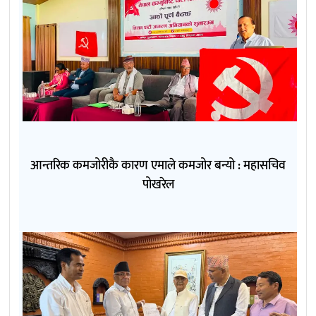
आन्तरिक कमजोरीकै कारण एमाले कमजोर बन्यो : महासचिव
पोखरेल