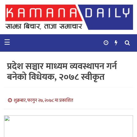
गृहपृष्ठ
समाचार
☰
विचार
कुटनिती
प्रदेश सञ्चार माध्यम व्यवस्थापन गर्न
कुराकानी
बनेको विधेयक, २०७८ स्वीकृत
अर्थ
र
बाणिज्य
शुक्रबार, फागुन २७, २०७८ मा प्रकाशित
भिडियो
सिफारिस