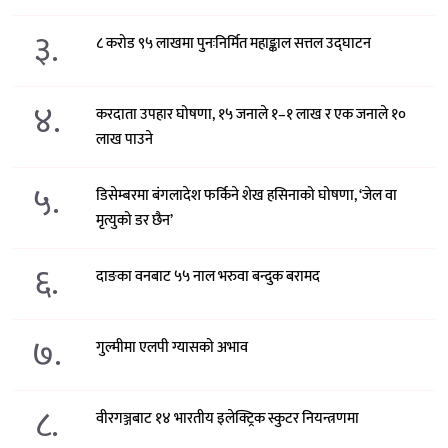
३.
८ करोड ९५ लाखमा पुनःनिर्मित महाङ्काल सत्तल उद्घाटन
४.
करदाता उपहार घोषणा, १५ जनाले १–१ लाख र एक जनाले १०
लाख पाउने
५.
डिसेम्बरमा बंगलादेश फर्किने शेख हसिनाको घोषणा, ‘जेल वा
मृत्युको डर छैन’
६.
दाङका वनबाट ५५ नाल भरुवा बन्दुक बरामद
७.
गुल्मीमा एलपी ग्यासको अभाव
८.
वीरगञ्जबाट १४ भारतीय इलेक्ट्रिक स्कुटर नियन्त्रणमा