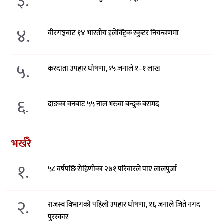
३.
४.
वीरगञ्जबाट १४ भारतीय इलेक्ट्रिक स्कुटर नियन्त्रणमा
५.
करदाता उपहार घोषणा, १५ जनाले १–१ लाख
६.
दाङका वनबाट ५५ नाल भरुवा बन्दुक बरामद
भर्खरै
१.
५८ वर्षपछि रोहिणीका २७१ परिवारले पाए लालपुर्जा
२.
राजस्व विभागको पहिलो उपहार घोषणा, १६ जनाले जिते नगद
पुरस्कार