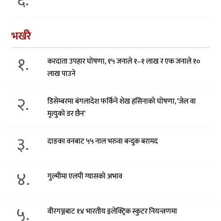
६.
भर्खरै
१.
करदाता उपहार घोषणा, १५ जनाले १–१ लाख र एक जनाले १०
लाख पाउने
२.
डिसेम्बरमा बंगलादेश फर्किने शेख हसिनाको घोषणा, ‘जेल वा
मृत्युको डर छैन’
३.
दाङका वनबाट ५५ नाल भरुवा बन्दुक बरामद
४.
गुल्मीमा एलपी ग्यासको अभाव
५.
वीरगञ्जबाट १४ भारतीय इलेक्ट्रिक स्कुटर नियन्त्रणमा