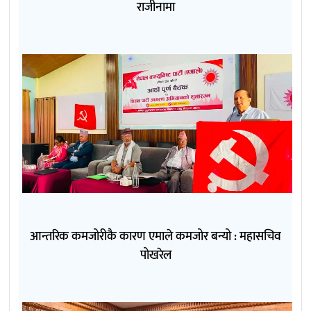
राजीनामा
आन्तरिक कमजोरीकै कारण एमाले कमजोर बन्यो : महासचिव
पोखरेल