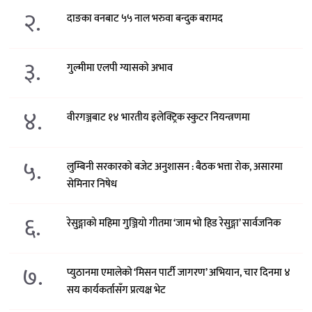
२.
दाङका वनबाट ५५ नाल भरुवा बन्दुक बरामद
३.
गुल्मीमा एलपी ग्यासको अभाव
४.
वीरगञ्जबाट १४ भारतीय इलेक्ट्रिक स्कुटर नियन्त्रणमा
५.
लुम्बिनी सरकारको बजेट अनुशासन : बैठक भत्ता रोक, असारमा
सेमिनार निषेध
६.
रेसुङ्गाको महिमा गुञ्जियो गीतमा ‘जाम भो हिड रेसुङ्गा’ सार्वजनिक
७.
प्युठानमा एमालेको ‘मिसन पार्टी जागरण’ अभियान, चार दिनमा ४
सय कार्यकर्तासँग प्रत्यक्ष भेट