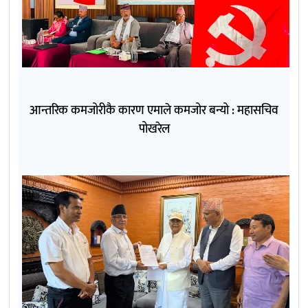
आन्तरिक कमजोरीकै कारण एमाले कमजोर बन्यो : महासचिव
पोखरेल