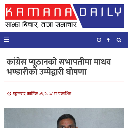
गृहपृष्ठ
समाचार
☰
विचार
कुटनिती
कांग्रेस प्यूठानको सभापतीमा माधव
कुराकानी
भण्डारीको उम्मेद्वारी घोषणा
अर्थ
र
बाणिज्य
मङ्गलबार, कार्तिक ०९, २०७८ मा प्रकाशित
भिडियो
सिफारिस