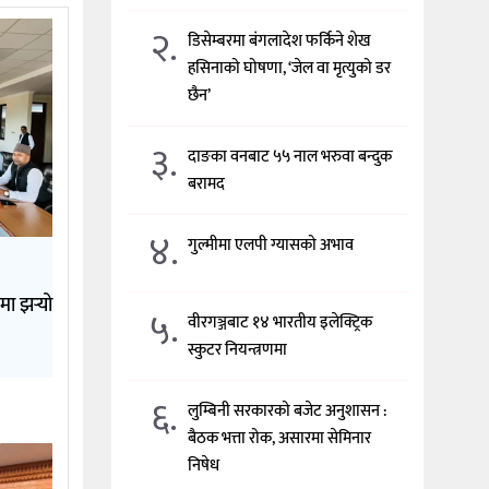
२.
डिसेम्बरमा बंगलादेश फर्किने शेख
हसिनाको घोषणा, ‘जेल वा मृत्युको डर
छैन’
३.
दाङका वनबाट ५५ नाल भरुवा बन्दुक
बरामद
४.
गुल्मीमा एलपी ग्यासको अभाव
मा झर्‍यो
५.
वीरगञ्जबाट १४ भारतीय इलेक्ट्रिक
स्कुटर नियन्त्रणमा
६.
लुम्बिनी सरकारको बजेट अनुशासन :
बैठक भत्ता रोक, असारमा सेमिनार
निषेध