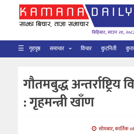
गृहपृष्ठ
बिहिबार, साउन २१, २०८
समाचार
विचार
☰
गृहपृष्ठ
समाचार
विचार
कुटनिती
कुर
कुटनिती
कुराकानी
गौतमबुद्ध अन्तर्राष्ट्र
अर्थ
र
: गृहमन्त्री खाँण
बाणिज्य
भिडियो
सिफारिस
सोमबार, कार्तिक ०१