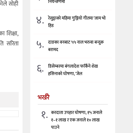
नियन्त्रणमा
ोले सोही
४.
रेसुङ्गाको महिमा गुञ्जियो गीतमा ‘जाम भो
हिड
का शिक्षा,
५.
पति सरिता
दाङका वनबाट ५५ नाल भरुवा बन्दुक
बरामद
६.
डिसेम्बरमा बंगलादेश फर्किने शेख
हसिनाको घोषणा, ‘जेल
भर्खरै
१.
करदाता उपहार घोषणा, १५ जनाले
१–१ लाख र एक जनाले १० लाख
पाउने