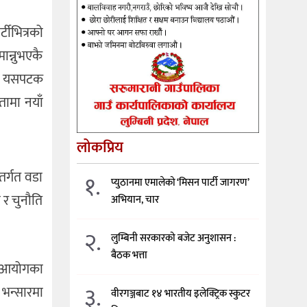
टीभित्रको
मान्नुभएकै
 ।’ यसपटक
तामा नयाँ
लोकप्रिय
तर्गत वडा
१.
प्युठानमा एमालेको ‘मिसन पार्टी जागरण’
 र चुनौति
अभियान, चार
२.
लुम्बिनी सरकारको बजेट अनुशासन :
बैठक भत्ता
ना आयोगका
३.
 भन्सारमा
वीरगञ्जबाट १४ भारतीय इलेक्ट्रिक स्कुटर