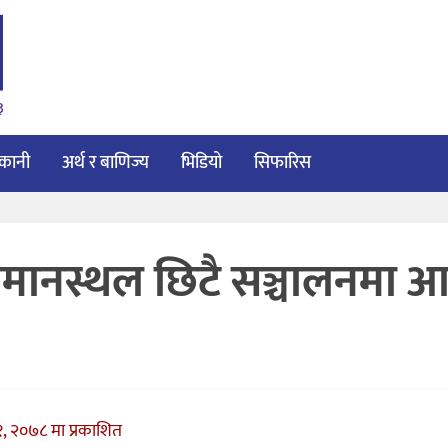
३
ाकानी
अर्थ र बाणिज्य
भिडियो
सिफारिस
िय विमानस्थल छिटै सञ्चालनमा 
, २०७८ मा प्रकाशित