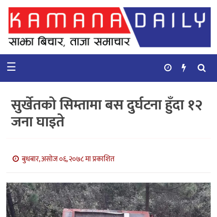
गृहपृष्ठ
समाचार
☰
विचार
कुटनिती
सुर्खेतको सिम्तामा बस दुर्घटना हुँदा १२
कुराकानी
जना घाइते
अर्थ
र
बाणिज्य
बुधबार, असोज ०६, २०७८ मा प्रकाशित
भिडियो
सिफारिस