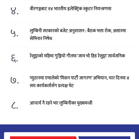
४.
वीरगञ्जबाट १४ भारतीय इलेक्ट्रिक स्कुटर नियन्त्रणमा
५.
लुम्बिनी सरकारको बजेट अनुशासन : बैठक भत्ता रोक, असारमा
सेमिनार निषेध
६.
रेसुङ्गाको महिमा गुञ्जियो गीतमा ‘जाम भो हिड रेसुङ्गा’ सार्वजनिक
७.
प्युठानमा एमालेको ‘मिसन पार्टी जागरण’ अभियान, चार दिनमा ४
सय कार्यकर्तासँग प्रत्यक्ष भेट
८.
आचार्य नै रहने भए लुम्बिनीका मुख्यमन्त्री