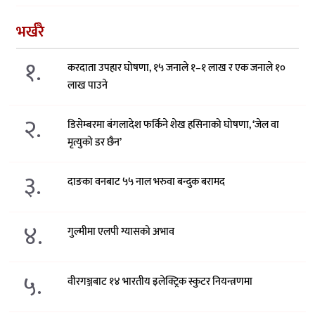
भर्खरै
१.
करदाता उपहार घोषणा, १५ जनाले १–१ लाख र एक जनाले १०
लाख पाउने
२.
डिसेम्बरमा बंगलादेश फर्किने शेख हसिनाको घोषणा, ‘जेल वा
मृत्युको डर छैन’
३.
दाङका वनबाट ५५ नाल भरुवा बन्दुक बरामद
४.
गुल्मीमा एलपी ग्यासको अभाव
५.
वीरगञ्जबाट १४ भारतीय इलेक्ट्रिक स्कुटर नियन्त्रणमा