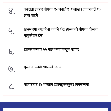
४.
करदाता उपहार घोषणा, १५ जनाले १–१ लाख र एक जनाले १०
लाख पाउने
५.
डिसेम्बरमा बंगलादेश फर्किने शेख हसिनाको घोषणा, ‘जेल वा
मृत्युको डर छैन’
६.
दाङका वनबाट ५५ नाल भरुवा बन्दुक बरामद
७.
गुल्मीमा एलपी ग्यासको अभाव
८.
वीरगञ्जबाट १४ भारतीय इलेक्ट्रिक स्कुटर नियन्त्रणमा