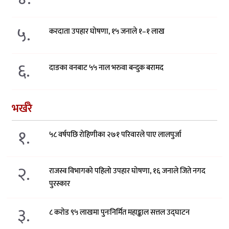
५.
करदाता उपहार घोषणा, १५ जनाले १–१ लाख
६.
दाङका वनबाट ५५ नाल भरुवा बन्दुक बरामद
भर्खरै
१.
५८ वर्षपछि रोहिणीका २७१ परिवारले पाए लालपुर्जा
२.
राजस्व विभागको पहिलो उपहार घोषणा, १६ जनाले जिते नगद
पुरस्कार
३.
८ करोड ९५ लाखमा पुनःनिर्मित महाङ्काल सत्तल उद्घाटन