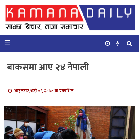
गृहपृष्ठ
समाचार
☰
विचार
कुटनिती
बाकसमा आए २४ नेपाली
कुराकानी
अर्थ
आइतबार, भदौ ०६, २०७८ मा प्रकाशित
र
बाणिज्य
भिडियो
सिफारिस