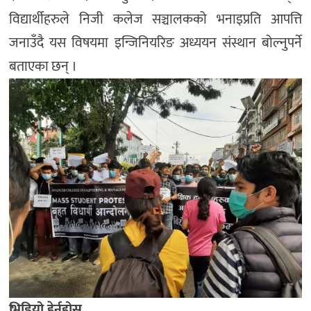
विद्यार्थीहरुले निजी कलेज सञ्चालकको भनाइप्रति आपत्ति
जनाउँदै यस विषयमा इन्जिनियरिङ अध्ययन संस्थान बोल्नुपर्ने
बताएका छन् ।
भिडियो हेर्नुहोस