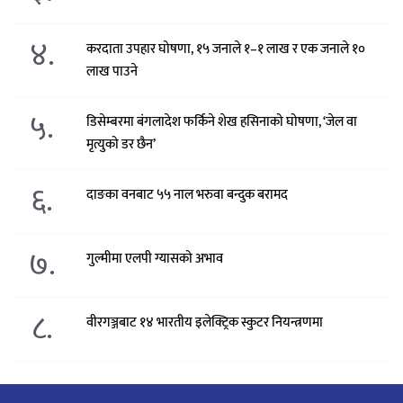
४.
करदाता उपहार घोषणा, १५ जनाले १–१ लाख र एक जनाले १०
लाख पाउने
५.
डिसेम्बरमा बंगलादेश फर्किने शेख हसिनाको घोषणा, ‘जेल वा
मृत्युको डर छैन’
६.
दाङका वनबाट ५५ नाल भरुवा बन्दुक बरामद
७.
गुल्मीमा एलपी ग्यासको अभाव
८.
वीरगञ्जबाट १४ भारतीय इलेक्ट्रिक स्कुटर नियन्त्रणमा