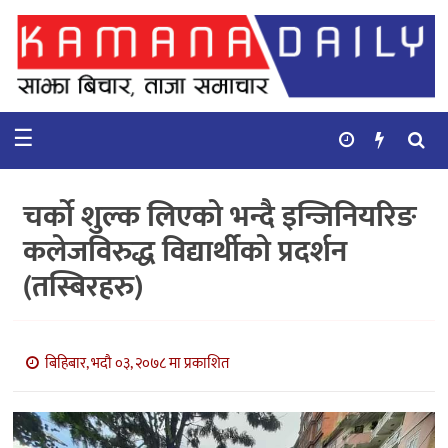
गृहपृष्ठ
समाचार
☰
विचार
कुटनिती
चर्को शुल्क लिएको भन्दै इन्जिनियरिङ
कुराकानी
कलेजविरुद्ध विद्यार्थीको प्रदर्शन
(तस्बिरहरु)
अर्थ
र
बाणिज्य
बिहिबार, भदौ ०३, २०७८ मा प्रकाशित
भिडियो
सिफारिस