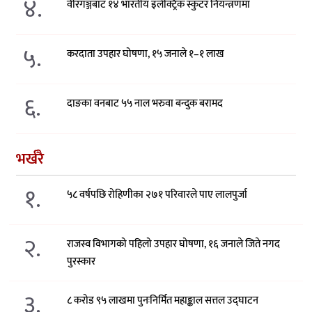
४.
वीरगञ्जबाट १४ भारतीय इलेक्ट्रिक स्कुटर नियन्त्रणमा
५.
करदाता उपहार घोषणा, १५ जनाले १–१ लाख
६.
दाङका वनबाट ५५ नाल भरुवा बन्दुक बरामद
भर्खरै
१.
५८ वर्षपछि रोहिणीका २७१ परिवारले पाए लालपुर्जा
२.
राजस्व विभागको पहिलो उपहार घोषणा, १६ जनाले जिते नगद
पुरस्कार
३.
८ करोड ९५ लाखमा पुनःनिर्मित महाङ्काल सत्तल उद्घाटन