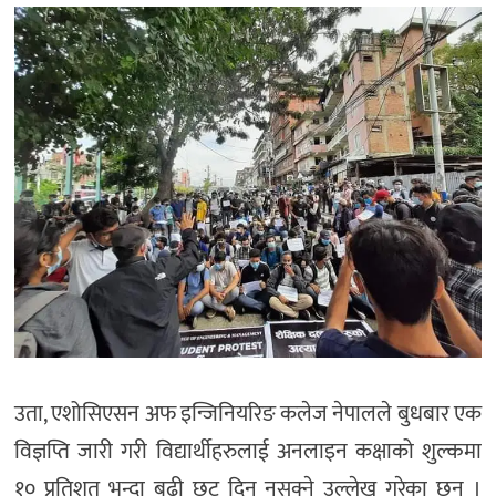
उता, एशोसिएसन अफ इन्जिनियरिङ कलेज नेपालले बुधबार एक
विज्ञप्ति जारी गरी विद्यार्थीहरुलाई अनलाइन कक्षाको शुल्कमा
१० प्रतिशत भन्दा बढी छुट दिन नसक्ने उल्लेख गरेका छन् ।