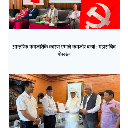
आन्तरिक कमजोरीकै कारण एमाले कमजोर बन्यो : महासचिव
पोखरेल