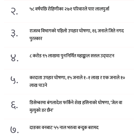
२.
५८ वर्षपछि रोहिणीका २७१ परिवारले पाए लालपुर्जा
३.
राजस्व विभागको पहिलो उपहार घोषणा, १६ जनाले जिते नगद
पुरस्कार
४.
८ करोड ९५ लाखमा पुनःनिर्मित महाङ्काल सत्तल उद्घाटन
५.
करदाता उपहार घोषणा, १५ जनाले १–१ लाख र एक जनाले १०
लाख पाउने
६.
डिसेम्बरमा बंगलादेश फर्किने शेख हसिनाको घोषणा, ‘जेल वा
मृत्युको डर छैन’
७.
दाङका वनबाट ५५ नाल भरुवा बन्दुक बरामद