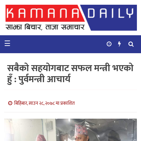
गृहपृष्ठ
समाचार
☰
विचार
कुटनिती
सबैको सहयोगबाट सफल मन्त्री भएको
कुराकानी
हुँ : पुर्वमन्त्री आचार्य
अर्थ
र
बाणिज्य
बिहिबार, साउन २८, २०७८ मा प्रकाशित
भिडियो
सिफारिस