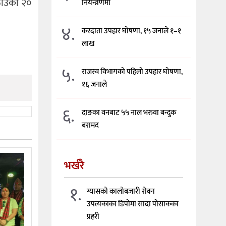
ठाउँका २०
नियन्त्रणमा
४.
करदाता उपहार घोषणा, १५ जनाले १–१
लाख
५.
राजस्व विभागको पहिलो उपहार घोषणा,
१६ जनाले
६.
दाङका वनबाट ५५ नाल भरुवा बन्दुक
बरामद
भर्खरै
१.
ग्यासको कालोबजारी रोक्न
उपत्यकाका डिपोमा सादा पोसाकका
प्रहरी