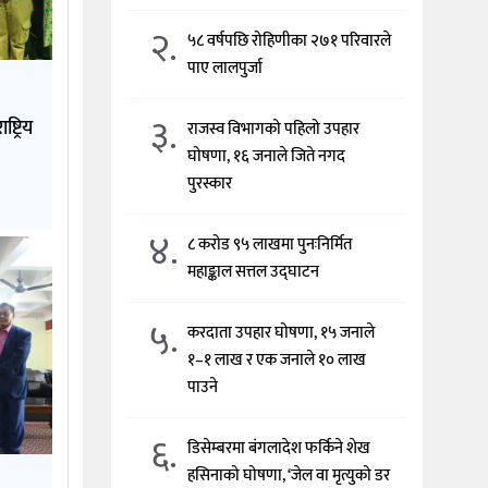
२.
५८ वर्षपछि रोहिणीका २७१ परिवारले
पाए लालपुर्जा
३.
्ट्रिय
राजस्व विभागको पहिलो उपहार
घोषणा, १६ जनाले जिते नगद
पुरस्कार
४.
८ करोड ९५ लाखमा पुनःनिर्मित
महाङ्काल सत्तल उद्घाटन
५.
करदाता उपहार घोषणा, १५ जनाले
१–१ लाख र एक जनाले १० लाख
पाउने
६.
डिसेम्बरमा बंगलादेश फर्किने शेख
हसिनाको घोषणा, ‘जेल वा मृत्युको डर