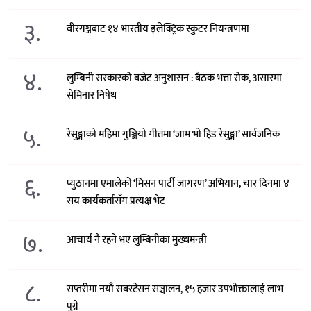
३.
वीरगञ्जबाट १४ भारतीय इलेक्ट्रिक स्कुटर नियन्त्रणमा
४.
लुम्बिनी सरकारको बजेट अनुशासन : बैठक भत्ता रोक, असारमा
सेमिनार निषेध
५.
रेसुङ्गाको महिमा गुञ्जियो गीतमा ‘जाम भो हिड रेसुङ्गा’ सार्वजनिक
६.
प्युठानमा एमालेको ‘मिसन पार्टी जागरण’ अभियान, चार दिनमा ४
सय कार्यकर्तासँग प्रत्यक्ष भेट
७.
आचार्य नै रहने भए लुम्बिनीका मुख्यमन्त्री
८.
सप्तरीमा नयाँ सबस्टेसन सञ्चालन, १५ हजार उपभोक्तालाई लाभ
पुग्ने