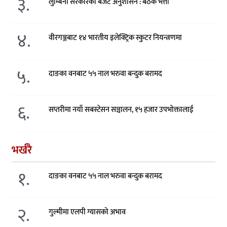
३.
लुम्बिनी सरकारको बजेट अनुशासन : बैठक भत्ता
४.
वीरगञ्जबाट १४ भारतीय इलेक्ट्रिक स्कुटर नियन्त्रणमा
५.
दाङका वनबाट ५५ नाल भरुवा बन्दुक बरामद
६.
सप्तरीमा नयाँ सबस्टेसन सञ्चालन, १५ हजार उपभोक्तालाई
भर्खरै
१.
दाङका वनबाट ५५ नाल भरुवा बन्दुक बरामद
२.
गुल्मीमा एलपी ग्यासको अभाव