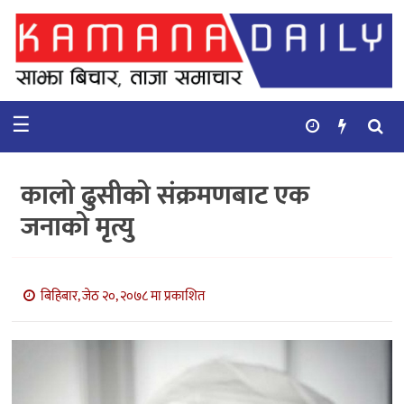
गृहपृष्ठ
समाचार
☰
विचार
कुटनिती
कालो ढुसीको संक्रमणबाट एक
कुराकानी
जनाको मृत्यु
अर्थ
र
बाणिज्य
बिहिबार, जेठ २०, २०७८ मा प्रकाशित
भिडियो
सिफारिस