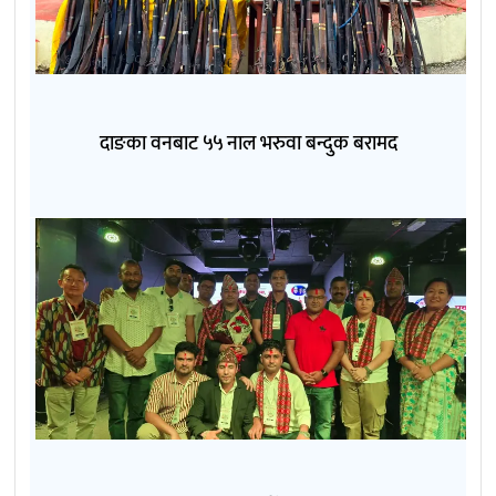
दाङका वनबाट ५५ नाल भरुवा बन्दुक बरामद