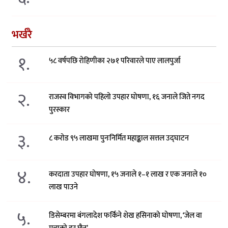
भर्खरै
१.
५८ वर्षपछि रोहिणीका २७१ परिवारले पाए लालपुर्जा
२.
राजस्व विभागको पहिलो उपहार घोषणा, १६ जनाले जिते नगद
पुरस्कार
३.
८ करोड ९५ लाखमा पुनःनिर्मित महाङ्काल सत्तल उद्घाटन
४.
करदाता उपहार घोषणा, १५ जनाले १–१ लाख र एक जनाले १०
लाख पाउने
५.
डिसेम्बरमा बंगलादेश फर्किने शेख हसिनाको घोषणा, ‘जेल वा