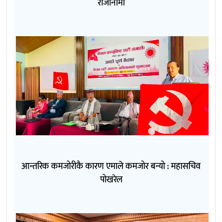
राजीनामा
आन्तरिक कमजोरीकै कारण एमाले कमजोर बन्यो : महासचिव
पोखरेल