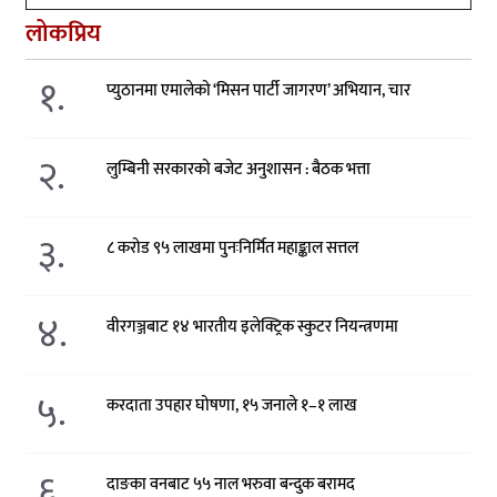
लोकप्रिय
१.
प्युठानमा एमालेको ‘मिसन पार्टी जागरण’ अभियान, चार
२.
लुम्बिनी सरकारको बजेट अनुशासन : बैठक भत्ता
३.
८ करोड ९५ लाखमा पुनःनिर्मित महाङ्काल सत्तल
४.
वीरगञ्जबाट १४ भारतीय इलेक्ट्रिक स्कुटर नियन्त्रणमा
५.
करदाता उपहार घोषणा, १५ जनाले १–१ लाख
६.
दाङका वनबाट ५५ नाल भरुवा बन्दुक बरामद