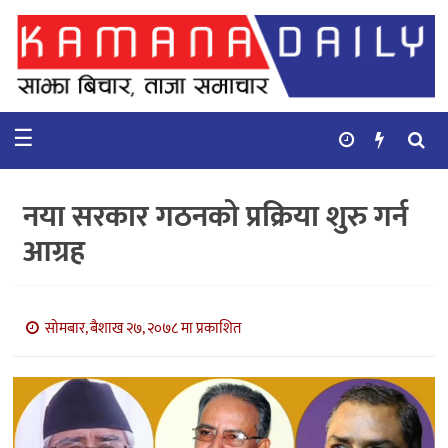
गृहपृष्ठ
समाचार
☰
विचार
कुटनिती
नया सरकार गठनको प्रक्रिया शुरु गर्न
कुराकानी
आग्रह
अर्थ
र
बाणिज्य
सोमबार, बैशाख २७, २०७८ मा प्रकाशित
भिडियो
सिफारिस