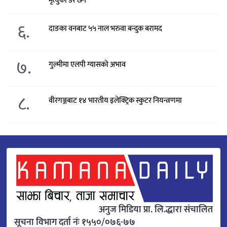
मृत्युको डर छैन’
६.
दाङका वनबाट ५५ नाल भरुवा बन्दुक बरामद
७.
गुल्मीमा एलपी ग्यासको अभाव
८.
वीरगञ्जबाट १४ भारतीय इलेक्ट्रिक स्कुटर नियन्त्रणमा
अनुज मिडिया प्रा. लि.द्धारा संचालित
सूचना विभाग दर्ता नंः १५५०/०७६-७७