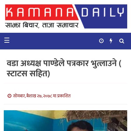
गृहपृष्ठ
समाचार
☰
विचार
कुटनिती
वडा अध्यक्ष पाण्डेले पत्रकार भुत्लाउने (
कुराकानी
स्टाटस सहित)
अर्थ
र
बाणिज्य
सोमबार, बैशाख २७, २०७८ मा प्रकाशित
भिडियो
सिफारिस