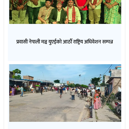
प्रवासी नेपाली मञ्च युएईको आठौँ राष्ट्रिय अधिवेशन सम्पन्न