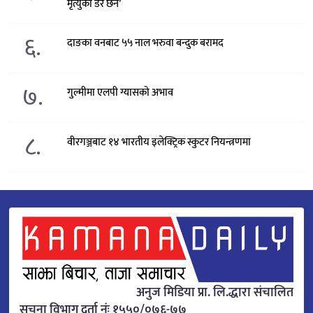
मृत्युको डर छैन’
६.
दाङका वनबाट ५५ नाल भरुवा बन्दुक बरामद
७.
गुल्मीमा एलपी ग्यासको अभाव
८.
वीरगञ्जबाट १४ भारतीय इलेक्ट्रिक स्कुटर नियन्त्रणमा
अनुज मिडिया प्रा. लि.द्धारा संचालित
सूचना विभाग दर्ता नंः १५५०/०७६-७७