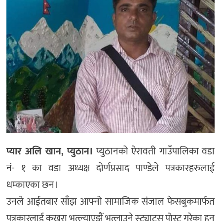
प्यार अलि खान, प्युठान।
प्युठानको ऐरावती गाउँपालिका वडा
नं- १ का वडा अध्यक्ष दोर्णप्रसाद पाण्डेले पत्रकारहरुलाई
धम्काएका छन।
उनले आईतबार साँझ आफ्नो सामाजिक संजाल फेसबुकमार्फत
पत्रकारलाई कुखुरा भुत्ल्याएझैं भुत्लाउने स्ट्याटस पोस्ट गरेका हुन