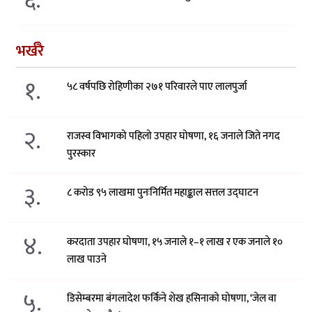
६.
भर्खरै
१.
५८ वर्षपछि रोहिणीका २७१ परिवारले पाए लालपुर्जा
२.
राजस्व विभागको पहिलो उपहार घोषणा, १६ जनाले जिते नगद
पुरस्कार
३.
८ करोड ९५ लाखमा पुनःनिर्मित महाङ्काल सत्तल उद्घाटन
४.
करदाता उपहार घोषणा, १५ जनाले १–१ लाख र एक जनाले १०
लाख पाउने
५.
डिसेम्बरमा बंगलादेश फर्किने शेख हसिनाको घोषणा, ‘जेल वा