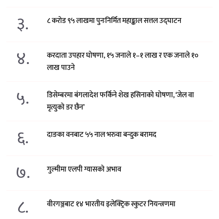
३.
८ करोड ९५ लाखमा पुनःनिर्मित महाङ्काल सत्तल उद्घाटन
४.
करदाता उपहार घोषणा, १५ जनाले १–१ लाख र एक जनाले १०
लाख पाउने
५.
डिसेम्बरमा बंगलादेश फर्किने शेख हसिनाको घोषणा, ‘जेल वा
मृत्युको डर छैन’
६.
दाङका वनबाट ५५ नाल भरुवा बन्दुक बरामद
७.
गुल्मीमा एलपी ग्यासको अभाव
८.
वीरगञ्जबाट १४ भारतीय इलेक्ट्रिक स्कुटर नियन्त्रणमा