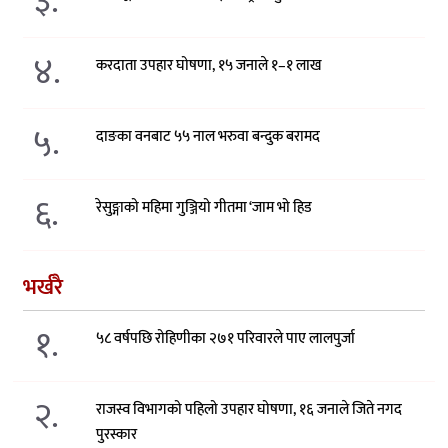
३.
४.
करदाता उपहार घोषणा, १५ जनाले १–१ लाख
५.
दाङका वनबाट ५५ नाल भरुवा बन्दुक बरामद
६.
रेसुङ्गाको महिमा गुञ्जियो गीतमा ‘जाम भो हिड
भर्खरै
१.
५८ वर्षपछि रोहिणीका २७१ परिवारले पाए लालपुर्जा
२.
राजस्व विभागको पहिलो उपहार घोषणा, १६ जनाले जिते नगद
पुरस्कार