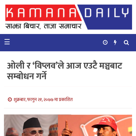
गृहपृष्ठ
समाचार
☰
विचार
कुटनिती
ओली र ‘विप्लव’ले आज एउटै मञ्चबाट
कुराकानी
सम्बोधन गर्ने
अर्थ
र
बाणिज्य
शुक्रबार, फागुन २१, २०७७ मा प्रकाशित
भिडियो
सिफारिस