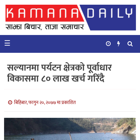
गृहपृष्ठ
समाचार
☰
विचार
कुटनिती
सल्यानमा पर्यटन क्षेत्रको पूर्वाधार
कुराकानी
विकासमा ८० लाख खर्च गरिँदै
अर्थ
र
बाणिज्य
बिहिबार, फागुन २०, २०७७ मा प्रकाशित
भिडियो
सिफारिस