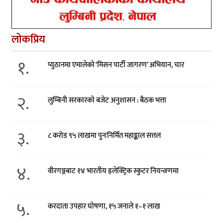
लोकप्रिय
१.
प्युठानमा एमालेको ‘मिसन पार्टी जागरण’ अभियान, चार
२.
लुम्बिनी सरकारको बजेट अनुशासन : बैठक भत्ता
३.
८ करोड ९५ लाखमा पुनःनिर्मित महाङ्काल सत्तल
४.
वीरगञ्जबाट १४ भारतीय इलेक्ट्रिक स्कुटर नियन्त्रणमा
५.
करदाता उपहार घोषणा, १५ जनाले १–१ लाख