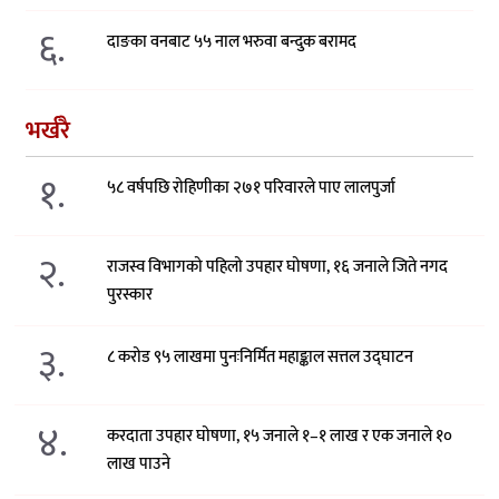
६.
दाङका वनबाट ५५ नाल भरुवा बन्दुक बरामद
भर्खरै
१.
५८ वर्षपछि रोहिणीका २७१ परिवारले पाए लालपुर्जा
२.
राजस्व विभागको पहिलो उपहार घोषणा, १६ जनाले जिते नगद
पुरस्कार
३.
८ करोड ९५ लाखमा पुनःनिर्मित महाङ्काल सत्तल उद्घाटन
४.
करदाता उपहार घोषणा, १५ जनाले १–१ लाख र एक जनाले १०
लाख पाउने