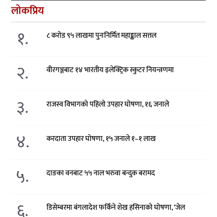
लोकप्रिय
१.
८ करोड ९५ लाखमा पुनःनिर्मित महाङ्काल सत्तल
२.
वीरगञ्जबाट १४ भारतीय इलेक्ट्रिक स्कुटर नियन्त्रणमा
३.
राजस्व विभागको पहिलो उपहार घोषणा, १६ जनाले
४.
करदाता उपहार घोषणा, १५ जनाले १–१ लाख
५.
दाङका वनबाट ५५ नाल भरुवा बन्दुक बरामद
६.
डिसेम्बरमा बंगलादेश फर्किने शेख हसिनाको घोषणा, ‘जेल