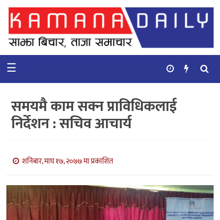
गृहपृष्ठ
समाचार
☰
विचार
कुटनिती
समयमै काम सक्न प्राविधिकलाई
कुराकानी
निर्देशन : सचिव आचार्य
अर्थ
र
बाणिज्य
शनिबार, माघ १७, २०७७ मा प्रकाशित
भिडियो
सिफारिस