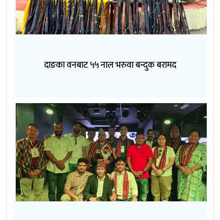
दाङका वनबाट ५५ नाल भरुवा बन्दुक बरामद