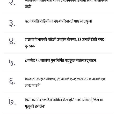
२.
ग्यासको कालोबजारी रोक्न उपत्यकाका डिपोमा सादा पोसाकका
प्रहरी
३.
५८ वर्षपछि रोहिणीका २७१ परिवारले पाए लालपुर्जा
४.
राजस्व विभागको पहिलो उपहार घोषणा, १६ जनाले जिते नगद
पुरस्कार
५.
८ करोड ९५ लाखमा पुनःनिर्मित महाङ्काल सत्तल उद्घाटन
६.
करदाता उपहार घोषणा, १५ जनाले १–१ लाख र एक जनाले १०
लाख पाउने
७.
डिसेम्बरमा बंगलादेश फर्किने शेख हसिनाको घोषणा, ‘जेल वा
मृत्युको डर छैन’