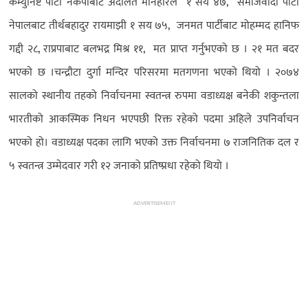
कम्युनिष्ट पार्टी नेकपाबाट अदालत मनिहारले १ सय ४७, समाजवादी पार्टी
नेपालबाट तीर्थबहादुर रायमाझी १ सय ७५, जनमत पार्टीबाट मोहम्मद हानिफ
गद्दी २८, राप्रपाबाट बलभद्र मिश्र ११, मत प्राप्त गर्नुभएको छ । २१ मत बदर
भएको छ ।
चन्द्रौटा दुर्गा मन्दिर परिसरमा मतगणना भएको थियो । २०७४
सालको स्थानीय तहको निर्वाचनमा स्वतन्त्र रुपमा वडाध्यक्ष बनेकी शकुन्तला
भारतीको आकस्मिक निधन भएपछी रिक्त रहेको पदमा अहिले उपनिर्वाचन
भएको हो। वडाध्यक्ष पदका लागि भएको उक्त निर्वाचनमा ७ राजनितिक दल र
५ स्वतन्त्र उम्मेदवार गरी १२ जनाको प्रतिष्प्रधा रहेको थियो ।
ADVERTISEMENT