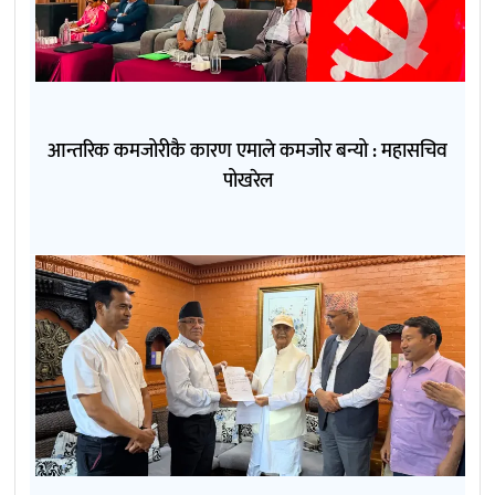
आन्तरिक कमजोरीकै कारण एमाले कमजोर बन्यो : महासचिव
पोखरेल