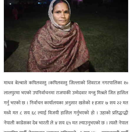
माधव बेल्बासे कपिलवस्तु ।
कपिलवस्तु जिल्लाको शिवराज नगरपालिका १०
लालपुरमा भएको उपनिर्वाचनमा राजपाकी उम्मेदवार मन्जु मिश्रले जित हासिल
गर्नु भएको छ । निर्वाचन कार्यालयका अनुसार खसेको १ हजार ७ सय २२ मत
मध्ये मत ८ सय ६८ ल्याई विजयी हासिल गर्नुभएको हो । उहाको प्रतिद्धन्द्धी
नेपाली काग्रेसका देब भारती ले ४ सय ६५ मत ल्याउनुभएको छ । त्यस्तै नेपाल