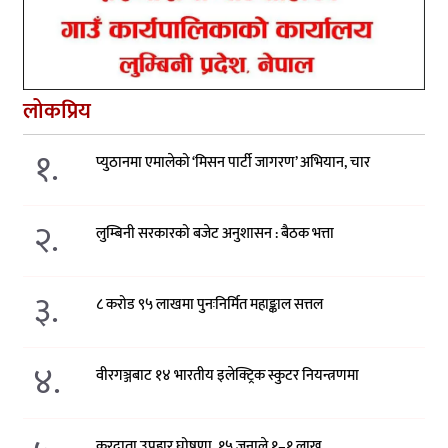
लोकप्रिय
१.
प्युठानमा एमालेको ‘मिसन पार्टी जागरण’ अभियान, चार
२.
लुम्बिनी सरकारको बजेट अनुशासन : बैठक भत्ता
३.
८ करोड ९५ लाखमा पुनःनिर्मित महाङ्काल सत्तल
४.
वीरगञ्जबाट १४ भारतीय इलेक्ट्रिक स्कुटर नियन्त्रणमा
करदाता उपहार घोषणा, १५ जनाले १–१ लाख