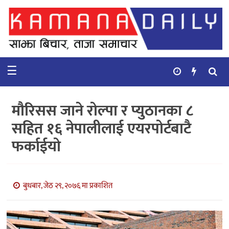
गृहपृष्ठ
समाचार
☰
विचार
कुटनिती
मौरिसस जाने रोल्पा र प्युठानका ८
कुराकानी
सहित १६ नेपालीलाई एयरपोर्टबाटै
फर्काईयो
अर्थ
र
बाणिज्य
बुधबार, जेठ २९, २०७६ मा प्रकाशित
भिडियो
सिफारिस