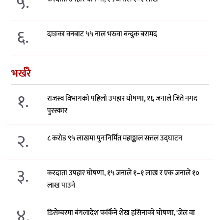
५.
६.
दाङका वनबाट ५५ नाल भरुवा बन्दुक बरामद
भर्खरै
१.
राजस्व विभागको पहिलो उपहार घोषणा, १६ जनाले जिते नगद
पुरस्कार
२.
८ करोड ९५ लाखमा पुनःनिर्मित महाङ्काल सत्तल उद्घाटन
३.
करदाता उपहार घोषणा, १५ जनाले १–१ लाख र एक जनाले १०
लाख पाउने
४.
डिसेम्बरमा बंगलादेश फर्किने शेख हसिनाको घोषणा, ‘जेल वा