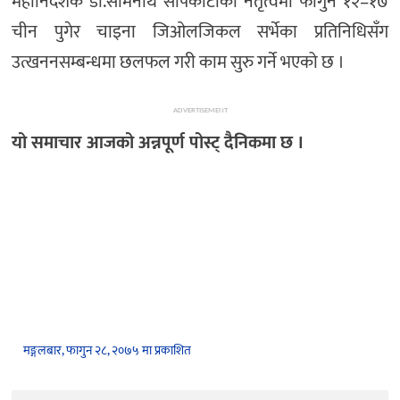
महानिर्देशक डा.सोमनाथ सापकोटाको नेतृत्वमा फागुन १२–१७
चीन पुगेर चाइना जिओलजिकल सर्भेका प्रतिनिधिसँग
उत्खननसम्बन्धमा छलफल गरी काम सुरु गर्ने भएको छ ।
ADVERTISEMENT
यो समाचार आजको अन्नपूर्ण पोस्ट् दैनिकमा छ ।
मङ्गलबार, फागुन २८, २०७५ मा प्रकाशित