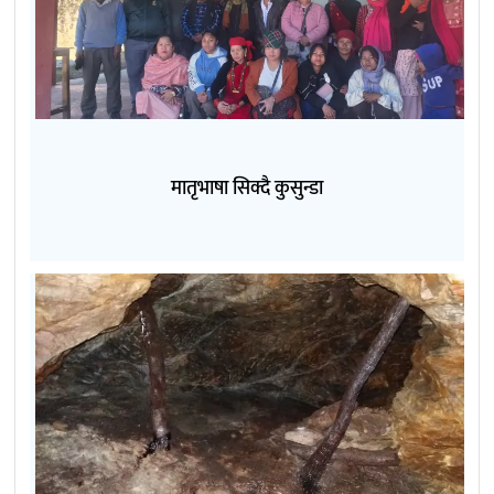
मातृभाषा सिक्दै कुसुन्डा