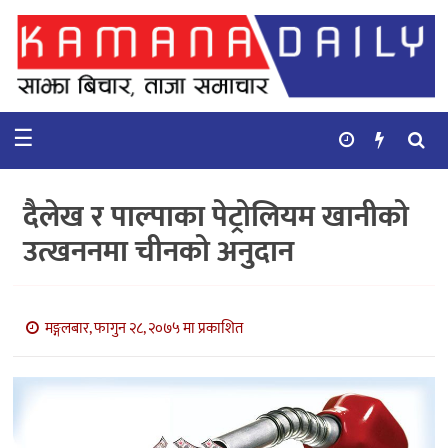
गृहपृष्ठ
समाचार
☰
विचार
कुटनिती
दैलेख र पाल्पाका पेट्रोलियम खानीको
कुराकानी
उत्खननमा चीनको अनुदान
अर्थ
र
बाणिज्य
मङ्गलबार, फागुन २८, २०७५ मा प्रकाशित
भिडियो
सिफारिस