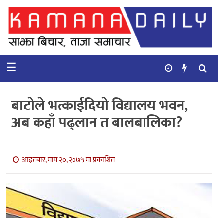
गृहपृष्ठ
समाचार
☰
विचार
कुटनिती
बाटोले भत्काईदियो विद्यालय भवन,
कुराकानी
अब कहाँ पढ्लान त बालबालिका?
अर्थ
र
बाणिज्य
आइतबार, माघ २०, २०७५ मा प्रकाशित
भिडियो
सिफारिस