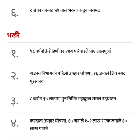
६.
दाङका वनबाट ५५ नाल भरुवा बन्दुक बरामद
भर्खरै
१.
५८ वर्षपछि रोहिणीका २७१ परिवारले पाए लालपुर्जा
२.
राजस्व विभागको पहिलो उपहार घोषणा, १६ जनाले जिते नगद
पुरस्कार
३.
८ करोड ९५ लाखमा पुनःनिर्मित महाङ्काल सत्तल उद्घाटन
४.
करदाता उपहार घोषणा, १५ जनाले १–१ लाख र एक जनाले १०
लाख पाउने