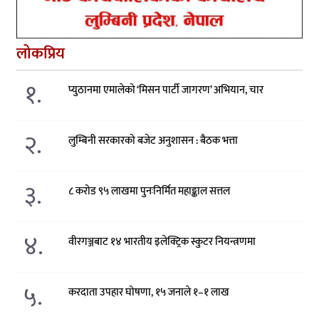
लोकप्रिय
१.
प्युठानमा एमालेको ‘मिसन पार्टी जागरण’ अभियान, चार
२.
लुम्बिनी सरकारको बजेट अनुशासन : बैठक भत्ता
३.
८ करोड ९५ लाखमा पुनःनिर्मित महाङ्काल सत्तल
४.
वीरगञ्जबाट १४ भारतीय इलेक्ट्रिक स्कुटर नियन्त्रणमा
५.
करदाता उपहार घोषणा, १५ जनाले १–१ लाख