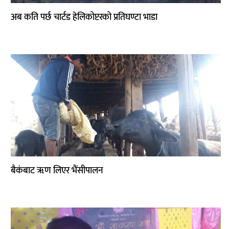
अब कति पर्छ चार्टड हेलिकोप्टरको प्रतिघण्टा भाडा
बैकंबाट ॠण लिएर भैंसीपालन