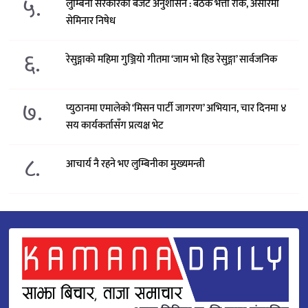
५.
लुम्बिनी सरकारको बजेट अनुशासन : बैठक भत्ता रोक, असारमा
सेमिनार निषेध
६.
रेसुङ्गाको महिमा गुञ्जियो गीतमा ‘जाम भो हिड रेसुङ्गा’ सार्वजनिक
७.
प्युठानमा एमालेको ‘मिसन पार्टी जागरण’ अभियान, चार दिनमा ४
सय कार्यकर्तासँग प्रत्यक्ष भेट
८.
आचार्य नै रहने भए लुम्बिनीका मुख्यमन्त्री