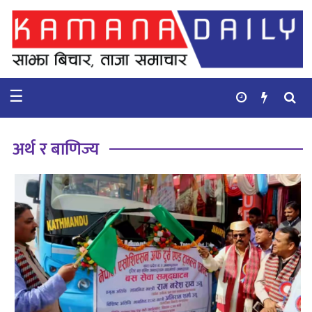
गृहपृष्ठ
समाचार
☰
विचार
कुटनिती
अर्थ र बाणिज्य
कुराकानी
अर्थ
र
बाणिज्य
भिडियो
सिफारिस