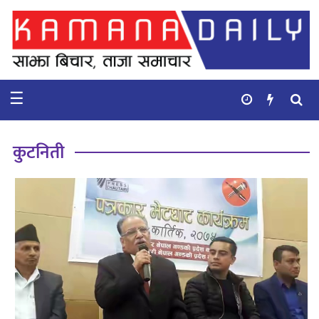
गृहपृष्ठ
समाचार
☰
विचार
कुटनिती
कुटनिती
कुराकानी
अर्थ
र
बाणिज्य
भिडियो
सिफारिस