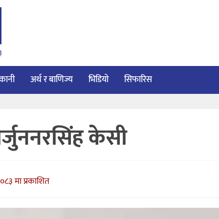
३
ाकानी
अर्थ र बाणिज्य
भिडियो
सिफारिस
्जुननरसिंह केसी
२०८३ मा प्रकाशित