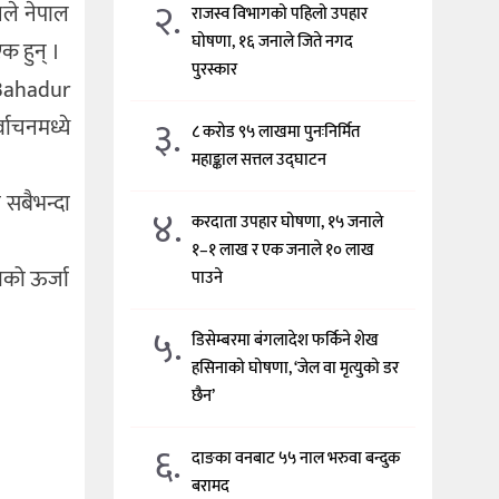
२.
नले नेपाल
राजस्व विभागको पहिलो उपहार
घोषणा, १६ जनाले जिते नगद
क हुन् ।
पुरस्कार
a Bahadur
३.
वाचनमध्ये
८ करोड ९५ लाखमा पुनःनिर्मित
महाङ्काल सत्तल उद्घाटन
 सबैभन्दा
४.
करदाता उपहार घोषणा, १५ जनाले
१–१ लाख र एक जनाले १० लाख
ताको ऊर्जा
पाउने
।
५.
डिसेम्बरमा बंगलादेश फर्किने शेख
हसिनाको घोषणा, ‘जेल वा मृत्युको डर
छैन’
६.
दाङका वनबाट ५५ नाल भरुवा बन्दुक
बरामद