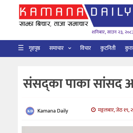
गृहपृष्ठ
शनिबार, साउन २३, २०८
समाचार
विचार
☰
गृहपृष्ठ
समाचार
विचार
कुटनिती
कुर
कुटनिती
कुराकानी
संसद्का पाका सांसद अर
अर्थ
र
बाणिज्य
मङ्गलबार, जेठ १९, 
भिडियो
Kamana Daily
सिफारिस