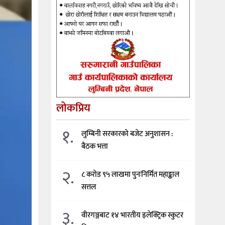
लोकप्रिय
१.
लुम्बिनी सरकारको बजेट अनुशासन :
बैठक भत्ता
२.
८ करोड ९५ लाखमा पुनःनिर्मित महाङ्काल
सत्तल
३.
वीरगञ्जबाट १४ भारतीय इलेक्ट्रिक स्कुटर