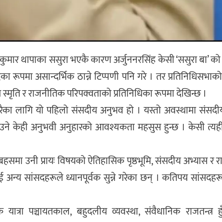
ुमार थापाका ससुरा भएकै कारण अर्जुननरसिंह केसी ‘ससुरा बा’ क
 रूपमा असान्दर्भिक ठान्ने टिप्पणी पनि गरे । तर प्रतिनिधिसभाक
य स्मृति र राजनीतिक परिपक्वताको प्रतिनिधिका रूपमा देखिन्छ ।
ेरैका लागि यो पहिलो संसदीय अनुभव हो । यस्तो अवस्थामा संसदीय
ने केही अनुभवी अनुहारको आवश्यकता महसुस हुन्छ । केसी त्यह
 । बहसमा उनी प्रायः विषयको ऐतिहासिक पृष्ठभूमि, संसदीय अभ्यास र
िलाई अन्य सांसदहरूले ध्यानपूर्वक सुन्ने गरेका छन् । कतिपय सांसदह
ात्रा पञ्चायतकाल, बहुदलीय व्यवस्था, संवैधानिक राजतन्त्र हु