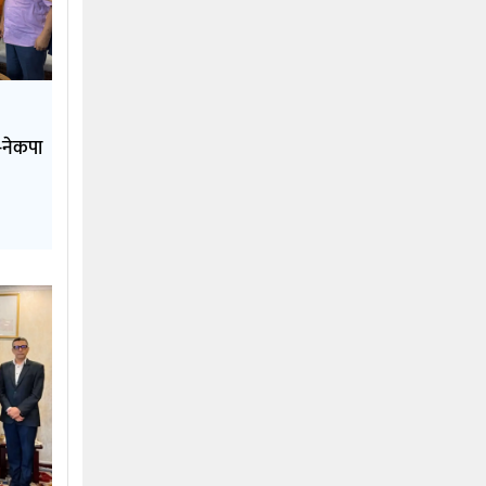
े-नेकपा