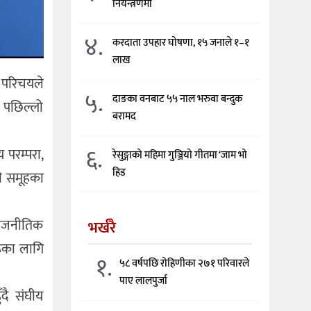
नियन्त्रणमा
४.
करदाता उपहार घोषणा, १५ जनाले १–१
लाख
ो परिचयले
५.
दाङका वनबाट ५५ नाल भरुवा बन्दुक
ो पछिल्लो
बरामद
६.
 परम्परा,
रेसुङ्गाको महिमा गुञ्जियो गीतमा ‘जाम भो
हिड
ी समूहका
 राजनीतिक
भर्खरै
रूका लागि
१.
५८ वर्षपछि रोहिणीका २७१ परिवारले
पाए लालपुर्जा
ँदै संघीय