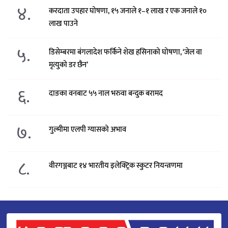
४.
करदाता उपहार घोषणा, १५ जनाले १–१ लाख र एक जनाले १०
लाख पाउने
५.
डिसेम्बरमा बंगलादेश फर्किने शेख हसिनाको घोषणा, ‘जेल वा
मृत्युको डर छैन’
६.
दाङका वनबाट ५५ नाल भरुवा बन्दुक बरामद
७.
गुल्मीमा एलपी ग्यासको अभाव
८.
वीरगञ्जबाट १४ भारतीय इलेक्ट्रिक स्कुटर नियन्त्रणमा