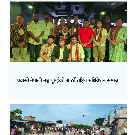
प्रवासी नेपाली मञ्च युएईको आठौँ राष्ट्रिय अधिवेशन सम्पन्न