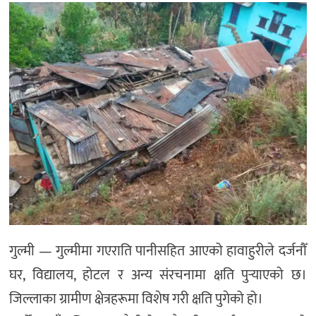
गुल्मी — गुल्मीमा गएराति पानीसहित आएको हावाहुरीले दर्जनौँ
घर, विद्यालय, होटल र अन्य संरचनामा क्षति पुर्‍याएको छ।
जिल्लाका ग्रामीण क्षेत्रहरूमा विशेष गरी क्षति पुगेको हो।