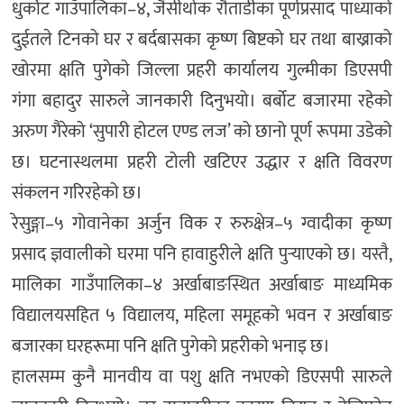
धुर्कोट गाउँपालिका–४, जैसीथोक रौताडीका पूर्णप्रसाद पाध्याको
दुईतले टिनको घर र बर्दबासका कृष्ण बिष्टको घर तथा बाख्राको
खोरमा क्षति पुगेको जिल्ला प्रहरी कार्यालय गुल्मीका डिएसपी
गंगा बहादुर सारुले जानकारी दिनुभयो। बर्बोट बजारमा रहेको
अरुण गैरेको ‘सुपारी होटल एण्ड लज’ को छानो पूर्ण रूपमा उडेको
छ। घटनास्थलमा प्रहरी टोली खटिएर उद्धार र क्षति विवरण
संकलन गरिरहेको छ।
रेसुङ्गा–५ गोवानेका अर्जुन विक र रुरुक्षेत्र–५ ग्वादीका कृष्ण
प्रसाद ज्ञवालीको घरमा पनि हावाहुरीले क्षति पुर्‍याएको छ। यस्तै,
मालिका गाउँपालिका–४ अर्खाबाङस्थित अर्खाबाङ माध्यमिक
विद्यालयसहित ५ विद्यालय, महिला समूहको भवन र अर्खाबाङ
बजारका घरहरूमा पनि क्षति पुगेको प्रहरीको भनाइ छ।
हालसम्म कुनै मानवीय वा पशु क्षति नभएको डिएसपी सारुले