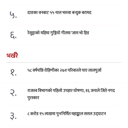
५.
दाङका वनबाट ५५ नाल भरुवा बन्दुक बरामद
६.
रेसुङ्गाको महिमा गुञ्जियो गीतमा ‘जाम भो हिड
भर्खरै
१.
५८ वर्षपछि रोहिणीका २७१ परिवारले पाए लालपुर्जा
२.
राजस्व विभागको पहिलो उपहार घोषणा, १६ जनाले जिते नगद
पुरस्कार
३.
८ करोड ९५ लाखमा पुनःनिर्मित महाङ्काल सत्तल उद्घाटन