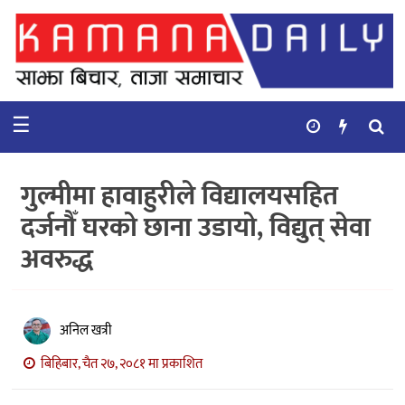
गृहपृष्ठ
समाचार
☰
विचार
कुटनिती
गुल्मीमा हावाहुरीले विद्यालयसहित
कुराकानी
दर्जनौँ घरको छाना उडायो, विद्युत् सेवा
अवरुद्ध
अर्थ
र
बाणिज्य
अनिल खत्री
भिडियो
बिहिबार, चैत २७, २०८१ मा प्रकाशित
सिफारिस