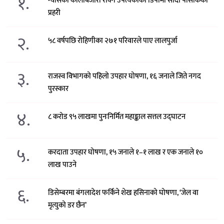
१.
ग्यासको कालोबजारी रोक्न उपत्यकाका डिपोमा सादा पोसाकका
प्रहरी
२.
५८ वर्षपछि रोहिणीका २७१ परिवारले पाए लालपुर्जा
३.
राजस्व विभागको पहिलो उपहार घोषणा, १६ जनाले जिते नगद
पुरस्कार
४.
८ करोड ९५ लाखमा पुनःनिर्मित महाङ्काल सत्तल उद्घाटन
५.
करदाता उपहार घोषणा, १५ जनाले १–१ लाख र एक जनाले १०
लाख पाउने
६.
डिसेम्बरमा बंगलादेश फर्किने शेख हसिनाको घोषणा, ‘जेल वा
मृत्युको डर छैन’