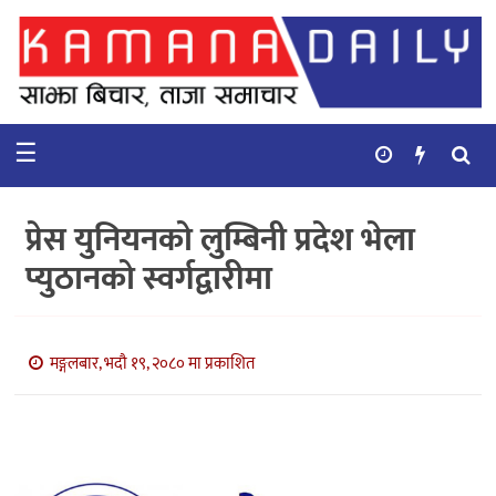
गृहपृष्ठ
समाचार
☰
विचार
कुटनिती
प्रेस युनियनको लुम्बिनी प्रदेश भेला
कुराकानी
प्युठानको स्वर्गद्वारीमा
अर्थ
र
बाणिज्य
मङ्गलबार, भदौ १९, २०८० मा प्रकाशित
भिडियो
सिफारिस