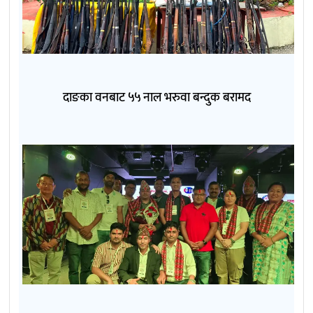
दाङका वनबाट ५५ नाल भरुवा बन्दुक बरामद