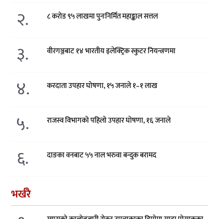
२.
८ करोड ९५ लाखमा पुनःनिर्मित महाङ्काल सत्तल
३.
वीरगञ्जबाट १४ भारतीय इलेक्ट्रिक स्कुटर नियन्त्रणमा
४.
करदाता उपहार घोषणा, १५ जनाले १–१ लाख
५.
राजस्व विभागको पहिलो उपहार घोषणा, १६ जनाले
६.
दाङका वनबाट ५५ नाल भरुवा बन्दुक बरामद
भर्खरै