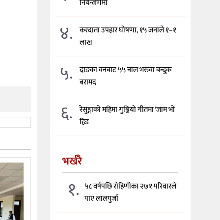
नियन्त्रणमा
४.
करदाता उपहार घोषणा, १५ जनाले १–१
लाख
५.
दाङका वनबाट ५५ नाल भरुवा बन्दुक
बरामद
६.
रेसुङ्गाको महिमा गुञ्जियो गीतमा ‘जाम भो
हिड
भर्खरै
१.
५८ वर्षपछि रोहिणीका २७१ परिवारले
पाए लालपुर्जा