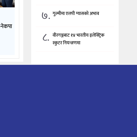
७.
गुल्मीमा एलपी ग्यासको अभाव
े-नेकपा
८.
वीरगञ्जबाट १४ भारतीय इलेक्ट्रिक
स्कुटर नियन्त्रणमा