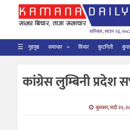
गृहपृष्ठ
शनिबार, साउन २३, २०८
समाचार
विचार
☰
गृहपृष्ठ
समाचार
विचार
कुटनिती
कुर
कुटनिती
कुराकानी
कांग्रेस लुम्बिनी प्रद
अर्थ
र
बाणिज्य
बुधबार, भदौ २२, २०
भिडियो
सिफारिस