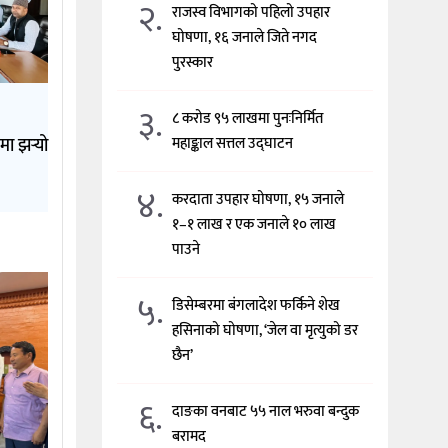
२.
राजस्व विभागको पहिलो उपहार
घोषणा, १६ जनाले जिते नगद
पुरस्कार
३.
८ करोड ९५ लाखमा पुनःनिर्मित
मा झर्‍यो
महाङ्काल सत्तल उद्घाटन
४.
करदाता उपहार घोषणा, १५ जनाले
१–१ लाख र एक जनाले १० लाख
पाउने
५.
डिसेम्बरमा बंगलादेश फर्किने शेख
हसिनाको घोषणा, ‘जेल वा मृत्युको डर
छैन’
६.
दाङका वनबाट ५५ नाल भरुवा बन्दुक
बरामद