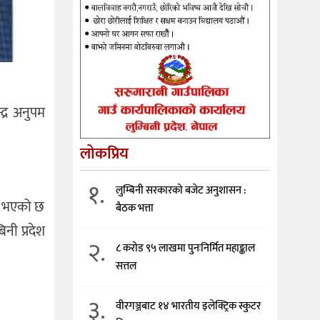
द्र अनुपम
लोकप्रिय
१.
लुम्बिनी सरकारको बजेट अनुशासन :
रिस भएको छ
बैठक भत्ता
िनी प्रदेश
२.
८ करोड ९५ लाखमा पुनःनिर्मित महाङ्काल
सत्तल
३.
वीरगञ्जबाट १४ भारतीय इलेक्ट्रिक स्कुटर