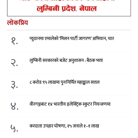
लोकप्रिय
१.
प्युठानमा एमालेको ‘मिसन पार्टी जागरण’ अभियान, चार
२.
लुम्बिनी सरकारको बजेट अनुशासन : बैठक भत्ता
३.
८ करोड ९५ लाखमा पुनःनिर्मित महाङ्काल सत्तल
४.
वीरगञ्जबाट १४ भारतीय इलेक्ट्रिक स्कुटर नियन्त्रणमा
५.
करदाता उपहार घोषणा, १५ जनाले १–१ लाख