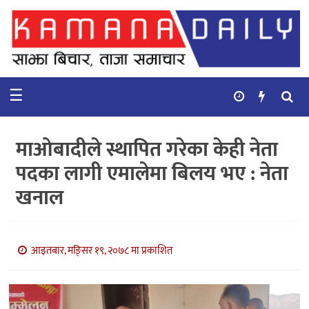
गृहपृष्ठ
समाचार
☰
विचार
कुटनिती
माओबादीले स्थापित गरेका केही नेता
कुराकानी
पदका लागी एमालेमा बिलय भए : नेता
खनाल
अर्थ
र
बाणिज्य
आइतबार, मङि्सर १९, २०७८ मा प्रकाशित
भिडियो
सिफारिस