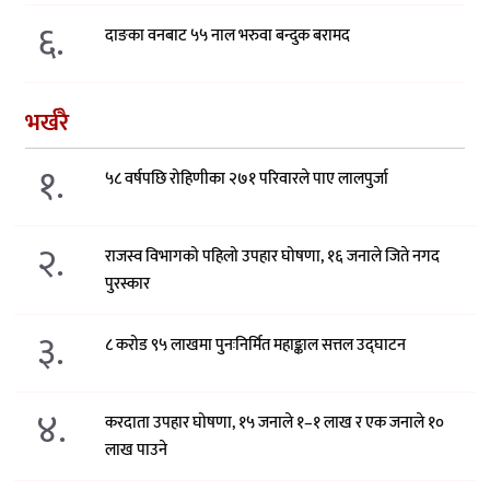
६.
दाङका वनबाट ५५ नाल भरुवा बन्दुक बरामद
भर्खरै
१.
५८ वर्षपछि रोहिणीका २७१ परिवारले पाए लालपुर्जा
२.
राजस्व विभागको पहिलो उपहार घोषणा, १६ जनाले जिते नगद
पुरस्कार
३.
८ करोड ९५ लाखमा पुनःनिर्मित महाङ्काल सत्तल उद्घाटन
४.
करदाता उपहार घोषणा, १५ जनाले १–१ लाख र एक जनाले १०
लाख पाउने