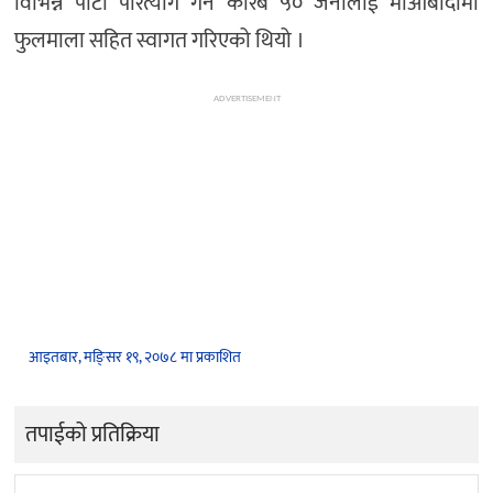
विभिन्न पार्टी परित्याग गर्ने करिब ५० जनालाई माओबादीमा
फुलमाला सहित स्वागत गरिएको थियो ।
ADVERTISEMENT
आइतबार, मङि्सर १९, २०७८ मा प्रकाशित
तपाईको प्रतिक्रिया