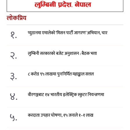
लोकप्रिय
१.
प्युठानमा एमालेको ‘मिसन पार्टी जागरण’ अभियान, चार
२.
लुम्बिनी सरकारको बजेट अनुशासन : बैठक भत्ता
३.
८ करोड ९५ लाखमा पुनःनिर्मित महाङ्काल सत्तल
४.
वीरगञ्जबाट १४ भारतीय इलेक्ट्रिक स्कुटर नियन्त्रणमा
५.
करदाता उपहार घोषणा, १५ जनाले १–१ लाख