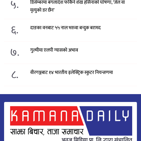
५.
डिसेम्बरमा बंगलादेश फर्किने शेख हसिनाको घोषणा, ‘जेल वा
मृत्युको डर छैन’
६.
दाङका वनबाट ५५ नाल भरुवा बन्दुक बरामद
७.
गुल्मीमा एलपी ग्यासको अभाव
८.
वीरगञ्जबाट १४ भारतीय इलेक्ट्रिक स्कुटर नियन्त्रणमा
अनुज मिडिया प्रा. लि.द्धारा संचालित