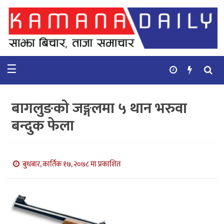
गृहपृष्ठ
समाचार
☰
विचार
कुटनिती
बागलुङको जङ्गलमा ५ थान भरुवा
कुराकानी
बन्दुक फेला
अर्थ
र
बाणिज्य
बुधबार, कार्तिक १७, २०७८ मा प्रकाशित
भिडियो
सिफारिस