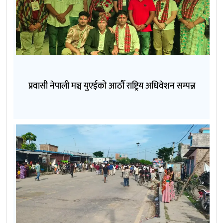
प्रवासी नेपाली मञ्च युएईको आठौँ राष्ट्रिय अधिवेशन सम्पन्न