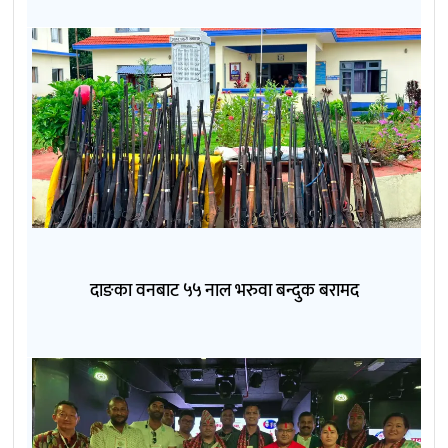
दाङका वनबाट ५५ नाल भरुवा बन्दुक बरामद