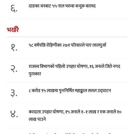
६.
दाङका वनबाट ५५ नाल भरुवा बन्दुक बरामद
भर्खरै
१.
५८ वर्षपछि रोहिणीका २७१ परिवारले पाए लालपुर्जा
२.
राजस्व विभागको पहिलो उपहार घोषणा, १६ जनाले जिते नगद
पुरस्कार
३.
८ करोड ९५ लाखमा पुनःनिर्मित महाङ्काल सत्तल उद्घाटन
४.
करदाता उपहार घोषणा, १५ जनाले १–१ लाख र एक जनाले १०
लाख पाउने