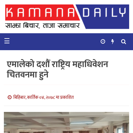
गृहपृष्ठ
समाचार
☰
विचार
कुटनिती
एमालेको दशौं राष्ट्रिय महाधिवेशन
कुराकानी
चितवनमा हुने
अर्थ
र
बाणिज्य
बिहिबार, कार्तिक ०४, २०७८ मा प्रकाशित
भिडियो
सिफारिस