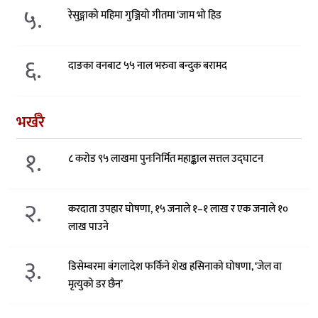
५.
रेसुङ्गाको महिमा गुञ्जियो गीतमा ‘जाम भो हिड
६.
दाङका वनबाट ५५ नाल भरुवा बन्दुक बरामद
भर्खरै
१.
८ करोड ९५ लाखमा पुनःनिर्मित महाङ्काल सत्तल उद्घाटन
२.
करदाता उपहार घोषणा, १५ जनाले १–१ लाख र एक जनाले १०
लाख पाउने
३.
डिसेम्बरमा बंगलादेश फर्किने शेख हसिनाको घोषणा, ‘जेल वा
मृत्युको डर छैन’