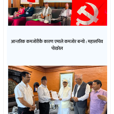
आन्तरिक कमजोरीकै कारण एमाले कमजोर बन्यो : महासचिव
पोखरेल