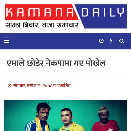
गृहपृष्ठ
समाचार
☰
विचार
कुटनिती
एमाले छोडेर नेकपामा गए पोख्रेल
कुराकानी
अर्थ
सोमबार, असोज २५, २०७८ मा प्रकाशित
र
बाणिज्य
भिडियो
सिफारिस