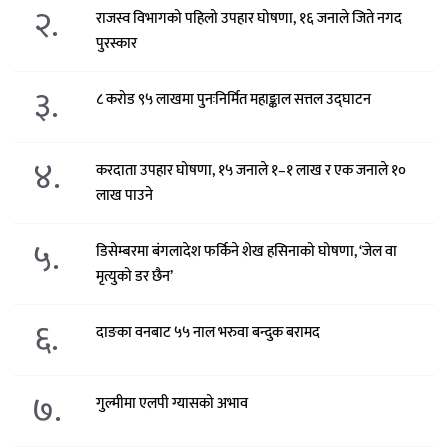
२.
राजस्व विभागको पहिलो उपहार घोषणा, १६ जनाले जिते नगद
पुरस्कार
३.
८ करोड ९५ लाखमा पुनःनिर्मित महाङ्काल सत्तल उद्घाटन
४.
करदाता उपहार घोषणा, १५ जनाले १–१ लाख र एक जनाले १०
लाख पाउने
५.
डिसेम्बरमा बंगलादेश फर्किने शेख हसिनाको घोषणा, ‘जेल वा
मृत्युको डर छैन’
६.
दाङका वनबाट ५५ नाल भरुवा बन्दुक बरामद
७.
गुल्मीमा एलपी ग्यासको अभाव