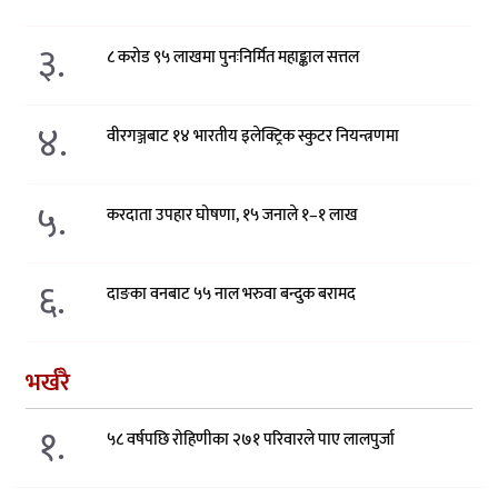
३.
८ करोड ९५ लाखमा पुनःनिर्मित महाङ्काल सत्तल
४.
वीरगञ्जबाट १४ भारतीय इलेक्ट्रिक स्कुटर नियन्त्रणमा
५.
करदाता उपहार घोषणा, १५ जनाले १–१ लाख
६.
दाङका वनबाट ५५ नाल भरुवा बन्दुक बरामद
भर्खरै
१.
५८ वर्षपछि रोहिणीका २७१ परिवारले पाए लालपुर्जा