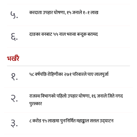
५.
करदाता उपहार घोषणा, १५ जनाले १–१ लाख
६.
दाङका वनबाट ५५ नाल भरुवा बन्दुक बरामद
भर्खरै
१.
५८ वर्षपछि रोहिणीका २७१ परिवारले पाए लालपुर्जा
२.
राजस्व विभागको पहिलो उपहार घोषणा, १६ जनाले जिते नगद
पुरस्कार
३.
८ करोड ९५ लाखमा पुनःनिर्मित महाङ्काल सत्तल उद्घाटन