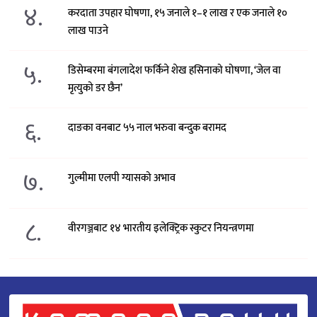
४.
करदाता उपहार घोषणा, १५ जनाले १–१ लाख र एक जनाले १०
लाख पाउने
५.
डिसेम्बरमा बंगलादेश फर्किने शेख हसिनाको घोषणा, ‘जेल वा
मृत्युको डर छैन’
६.
दाङका वनबाट ५५ नाल भरुवा बन्दुक बरामद
७.
गुल्मीमा एलपी ग्यासको अभाव
८.
वीरगञ्जबाट १४ भारतीय इलेक्ट्रिक स्कुटर नियन्त्रणमा