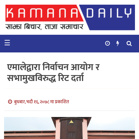
गृहपृष्ठ
समाचार
☰
विचार
कुटनिती
एमालेद्वारा निर्वाचन आयोग र
कुराकानी
सभामुखविरुद्ध रिट दर्ता
अर्थ
र
बाणिज्य
बुधबार, भदौ १६, २०७८ मा प्रकाशित
भिडियो
सिफारिस