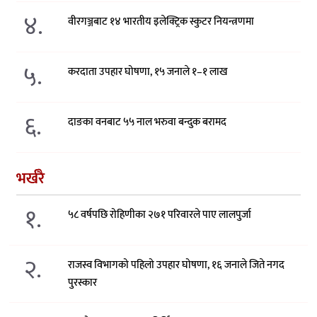
४.
वीरगञ्जबाट १४ भारतीय इलेक्ट्रिक स्कुटर नियन्त्रणमा
५.
करदाता उपहार घोषणा, १५ जनाले १–१ लाख
६.
दाङका वनबाट ५५ नाल भरुवा बन्दुक बरामद
भर्खरै
१.
५८ वर्षपछि रोहिणीका २७१ परिवारले पाए लालपुर्जा
२.
राजस्व विभागको पहिलो उपहार घोषणा, १६ जनाले जिते नगद
पुरस्कार