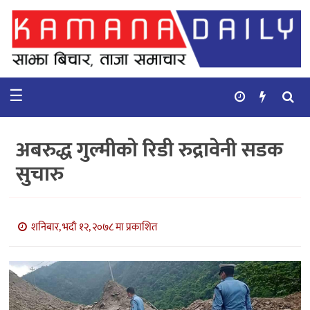
गृहपृष्ठ
समाचार
☰
विचार
कुटनिती
अबरुद्ध गुल्मीको रिडी रुद्रावेनी सडक
कुराकानी
सुचारु
अर्थ
र
बाणिज्य
शनिबार, भदौ १२, २०७८ मा प्रकाशित
भिडियो
सिफारिस