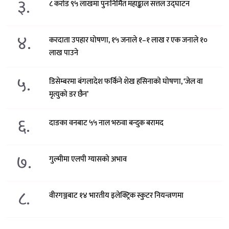
३.
८ करोड ९५ लाखमा पुनःनिर्मित महाङ्काल सत्तल उद्घाटन
४.
करदाता उपहार घोषणा, १५ जनाले १–१ लाख र एक जनाले १०
लाख पाउने
५.
डिसेम्बरमा बंगलादेश फर्किने शेख हसिनाको घोषणा, ‘जेल वा
मृत्युको डर छैन’
६.
दाङका वनबाट ५५ नाल भरुवा बन्दुक बरामद
७.
गुल्मीमा एलपी ग्यासको अभाव
८.
वीरगञ्जबाट १४ भारतीय इलेक्ट्रिक स्कुटर नियन्त्रणमा