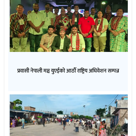
प्रवासी नेपाली मञ्च युएईको आठौँ राष्ट्रिय अधिवेशन सम्पन्न