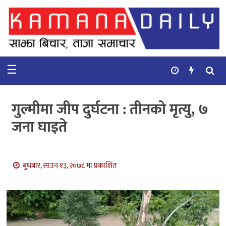
गृहपृष्ठ
समाचार
☰
विचार
कुटनिती
गुल्मीमा जीप दुर्घटना : तीनको मृत्यु, ७
कुराकानी
जना घाइते
अर्थ
र
बाणिज्य
बुधबार, साउन १३, २०७८ मा प्रकाशित
भिडियो
सिफारिस