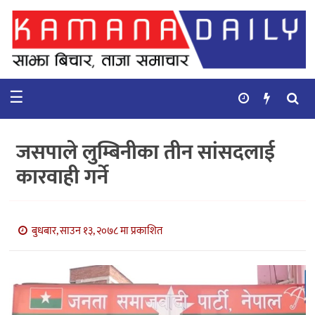
गृहपृष्ठ
समाचार
☰
विचार
कुटनिती
जसपाले लुम्बिनीका तीन सांसदलाई
कुराकानी
कारवाही गर्ने
अर्थ
र
बाणिज्य
बुधबार, साउन १३, २०७८ मा प्रकाशित
भिडियो
सिफारिस