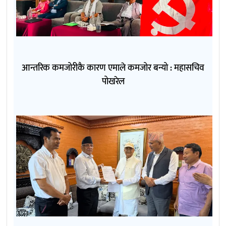
आन्तरिक कमजोरीकै कारण एमाले कमजोर बन्यो : महासचिव
पोखरेल