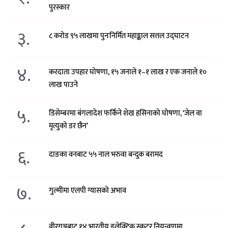
पुरस्कार
३.
८ करोड ९५ लाखमा पुनःनिर्मित महाङ्काल सत्तल उद्घाटन
४.
करदाता उपहार घोषणा, १५ जनाले १–१ लाख र एक जनाले १०
लाख पाउने
५.
डिसेम्बरमा बंगलादेश फर्किने शेख हसिनाको घोषणा, ‘जेल वा
मृत्युको डर छैन’
६.
दाङका वनबाट ५५ नाल भरुवा बन्दुक बरामद
७.
गुल्मीमा एलपी ग्यासको अभाव
वीरगञ्जबाट १४ भारतीय इलेक्ट्रिक स्कुटर नियन्त्रणमा