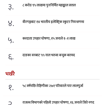
३.
८ करोड ९५ लाखमा पुनःनिर्मित महाङ्काल सत्तल
४.
वीरगञ्जबाट १४ भारतीय इलेक्ट्रिक स्कुटर नियन्त्रणमा
५.
करदाता उपहार घोषणा, १५ जनाले १–१ लाख
६.
दाङका वनबाट ५५ नाल भरुवा बन्दुक बरामद
भर्खरै
१.
५८ वर्षपछि रोहिणीका २७१ परिवारले पाए लालपुर्जा
२.
राजस्व विभागको पहिलो उपहार घोषणा, १६ जनाले जिते नगद